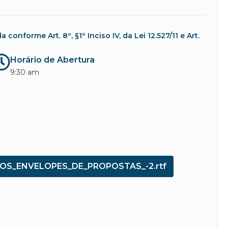
nforme Art. 8º, §1º Inciso IV, da Lei 12.527/11 e Art.
Horário de Abertura
9:30 am
OS_ENVELOPES_DE_PROPOSTAS_-2.rtf