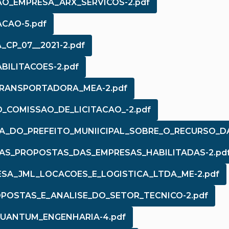
AO_EMPRESA_ARX_SERVICOS-2.pdf
ACAO-5.pdf
_CP_07__2021-2.pdf
BILITACOES-2.pdf
TRANSPORTADORA_MEA-2.pdf
O_COMISSAO_DE_LICITACAO_-2.pdf
ICA_DO_PREFEITO_MUNIICIPAL_SOBRE_O_RECURSO
DAS_PROPOSTAS_DAS_EMPRESAS_HABILITADAS-2.pd
ESA_JML_LOCACOES_E_LOGISTICA_LTDA_ME-2.pdf
OPOSTAS_E_ANALISE_DO_SETOR_TECNICO-2.pdf
QUANTUM_ENGENHARIA-4.pdf