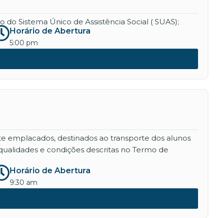
 do Sistema Único de Assistência Social ( SUAS);
Horário de Abertura
5:00 pm
nte emplacados, destinados ao transporte dos alunos
qualidades e condições descritas no Termo de
Horário de Abertura
9:30 am