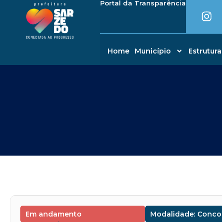
I
Portal da Transparência
Ir
conteúdo
n
para
s
o
t
conteúdo
a
Home
Município
Estrutura
g
r
a
m
Em andamento
Modalidade: Conco