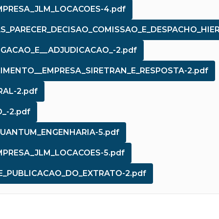
MPRESA_JLM_LOCACOES-4.pdf
AS_PARECER_DECISAO_COMISSAO_E_DESPACHO_HIER
OGACAO_E__ADJUDICACAO_-2.pdf
CIMENTO__EMPRESA_SIRETRAN_E_RESPOSTA-2.pdf
AL-2.pdf
_-2.pdf
QUANTUM_ENGENHARIA-5.pdf
MPRESA_JLM_LOCACOES-5.pdf
_E_PUBLICACAO_DO_EXTRATO-2.pdf