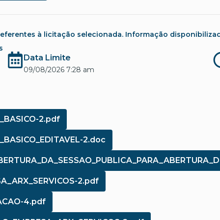
rentes à licitação selecionada. Informação disponibilizada co
s
Data Limite
09/08/2026 7:28 am
_BASICO-2.pdf
O_BASICO_EDITAVEL-2.doc
EABERTURA_DA_SESSAO_PUBLICA_PARA_ABERTURA_D
A_ARX_SERVICOS-2.pdf
ACAO-4.pdf