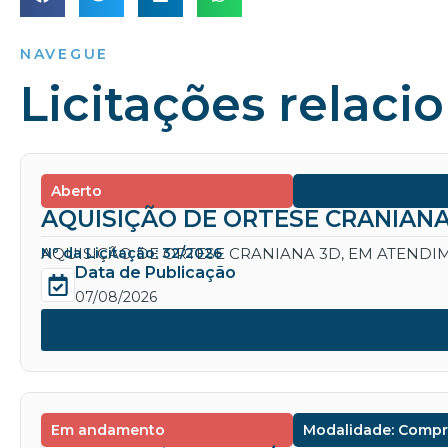
NAVEGUE
Licitações relaci
Aberto
AQUISIÇÃO DE ORTESE CRANIANA
AQUISIÇÃO DE ORTESE CRANIANA 3D, EM ATENDIM
Nº da Licitação: 32/2026
Data de Publicação
07/08/2026
Em andamento
Modalidade: Compr