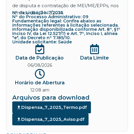
de disputa e contratação de MEI/ME/EPPs, nos
termos da LC 147/2014.
Nº da Licitação: 7/2025
Nº do Processo Administrativo: 09
Fundamentação legal: Confira abaixo as
informações referentes à licitação selecionada.
Informação disponibilizada conforme Art. 8º, §1º
Inciso IV, da Lei 12.527/11 e Art. 7º, Inciso I, alínea
"e", do Decreto nº 7.185/10.
Unidade solicitante: Saúde
Data de Publicação
Data Limite
06/08/2026
Horário de Abertura
12:08 am
Arquivos para download
Dispensa_7_2025_Termo.pdf
Dispensa_7_2025_Aviso.pdf