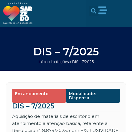
Ir
conteúdo
para
o
conteúdo
DIS – 7/2025
Início
»
Licitações
»
DIS – 7/2025
Em andamento
Modalidade:
Dispensa
DIS – 7/2025
Aquisição de materiais de escritório em
atendimento a atenção básica, referente a
Resolução nº 8.879/2023, com EXCLUSIVIDADE