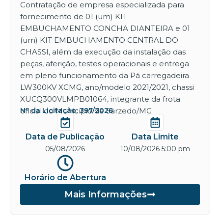
Contratação de empresa especializada para
fornecimento de 01 (um) KIT
EMBUCHAMENTO CONCHA DIANTEIRA e 01
(um) KIT EMBUCHAMENTO CENTRAL DO
CHASSI, além da execução da instalação das
peças, aferição, testes operacionais e entrega
em pleno funcionamento da Pá carregadeira
LW300KV XCMG, ano/modelo 2021/2021, chassi
XUCQ300VLMPB01064, integrante da frota
oficial do Município de Sarzedo/MG
Nº da Licitação: 397/2026
Data de Publicação
Data Limite
05/08/2026
10/08/2026 5:00 pm
Horário de Abertura
Mais Informações