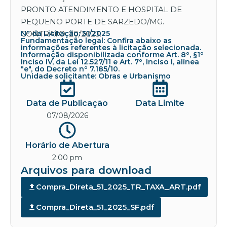
PRONTO ATENDIMENTO E HOSPITAL DE
PEQUENO PORTE DE SARZEDO/MG.
CONTRATO: 20/2023.
Nº da Licitação: 51/2025
Fundamentação legal: Confira abaixo as
informações referentes à licitação selecionada.
Informação disponibilizada conforme Art. 8º, §1º
Inciso IV, da Lei 12.527/11 e Art. 7º, Inciso I, alínea
"e", do Decreto nº 7.185/10.
Unidade solicitante: Obras e Urbanismo
Data de Publicação
Data Limite
07/08/2026
Horário de Abertura
2:00 pm
Arquivos para download
Compra_Direta_51_2025_TR_TAXA_ART.pdf
Compra_Direta_51_2025_SF.pdf