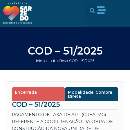
Ir
conteúdo
para
o
conteúdo
COD – 51/2025
Início
»
Licitações
»
COD – 51/2025
Encerrada
Modalidade: Compra
Direta
COD – 51/2025
PAGAMENTO DE TAXA DE ART (CREA-MG)
REFERENTE A COORDENAÇÃO DA OBRA DE
CONSTRUÇÃO DA NOVA UNIDADE DE