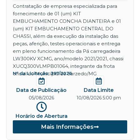
Contratação de empresa especializada para
fornecimento de 01 (um) KIT
EMBUCHAMENTO CONCHA DIANTEIRA e 01
(um) KIT EMBUCHAMENTO CENTRAL DO
CHASSI, além da execução da instalação das
peças, aferição, testes operacionais e entrega
em pleno funcionamento da Pá carregadeira
LW300KV XCMG, ano/modelo 2021/2021, chassi
XUCQ300VLMPB01064, integrante da frota
oficial do Município de Sarzedo/MG
Nº da Licitação: 397/2026
Data de Publicação
Data Limite
05/08/2026
10/08/2026 5:00 pm
Horário de Abertura
Mais Informações