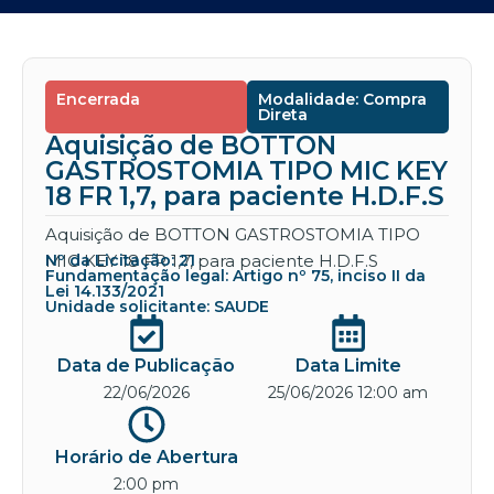
Encerrada
Modalidade: Compra
Direta
Aquisição de BOTTON
GASTROSTOMIA TIPO MIC KEY
18 FR 1,7, para paciente H.D.F.S
Aquisição de BOTTON GASTROSTOMIA TIPO
MIC KEY 18 FR 1,7, para paciente H.D.F.S
Nº da Licitação: 21
Fundamentação legal: Artigo nº 75, inciso II da
Lei 14.133/2021
Unidade solicitante: SAUDE
Data de Publicação
Data Limite
22/06/2026
25/06/2026 12:00 am
Horário de Abertura
2:00 pm