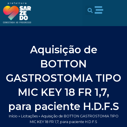
Ir
conteúdo
para
o
conteúdo
Aquisição de
BOTTON
GASTROSTOMIA TIPO
MIC KEY 18 FR 1,7,
para paciente H.D.F.S
Início
»
Licitações
»
Aquisição de BOTTON GASTROSTOMIA TIPO
MIC KEY 18 FR 1,7, para paciente H.D.F.S