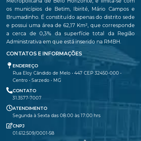
Metropolitana de Belo Horizonte, e limita-se com
os municípios de Betim, Ibirité, Mário Campos e
Brumadinho. É constituído apenas do distrito sede
e possui uma área de 62,17 Km², que corresponde
a cerca de 0,3% da superfície total da Região
Administrativa em que está inserido na RMBH.
CONTATOS E INFORMAÇÕES
ENDEREÇO
Rua Eloy Cândido de Melo • 447 CEP 32450-000 •
Centro • Sarzedo • MG
CONTATO
31.3577-7007
ATENDIMENTO
Segunda à Sexta das 08:00 às 17:00 hrs
CNPJ
01.612.509/0001-58