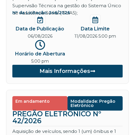
Supervisão Técnica na gestão do Sistema Único
de Assistência Social ( SUAS);
Nº da Licitação: 246/2026
Data de Publicação
Data Limite
06/08/2026
11/08/2026 5:00 pm
Horário de Abertura
5:00 pm
Mais Informações
Em andamento
Modalidade: Pregão
Eletrônico
PREGÃO ELETRÔNICO Nº
42/2026
Aquisição de veículos, sendo 1 (um) ônibus e 1