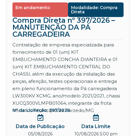
Em andamento
Modalidade: Compra
Direta
Compra Direta nº 397/2026 –
MANUTENÇÃO DA PÁ
CARREGADEIRA
Contratação de empresa especializada para
fornecimento de 01 (um) KIT
EMBUCHAMENTO CONCHA DIANTEIRA e 01
(um) KIT EMBUCHAMENTO CENTRAL DO
CHASSI, além da execução da instalação das
peças, aferição, testes operacionais e entrega
em pleno funcionamento da Pá carregadeira
LW300KV XCMG, ano/modelo 2021/2021, chassi
XUCQ300VLMPB01064, integrante da frota
oficial do Município de Sarzedo/MG
Nº da Licitação: 397/2026
Data de Publicação
Data Limite
05/08/2026
10/08/2026 5:00 pm