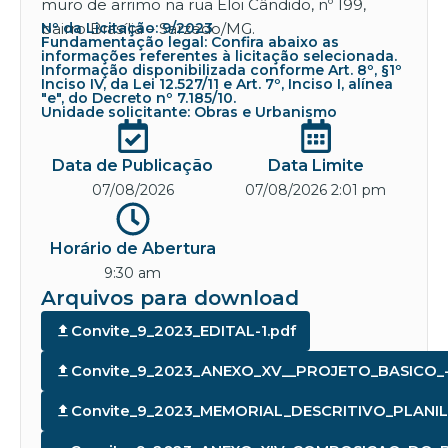
muro de arrimo na rua Eloi Cândido, nº 199,
bairro Brasília – Sarzedo/MG.
Nº da Licitação: 9/2023
Fundamentação legal: Confira abaixo as
informações referentes à licitação selecionada.
Informação disponibilizada conforme Art. 8º, §1º
Inciso IV, da Lei 12.527/11 e Art. 7º, Inciso I, alínea
"e", do Decreto nº 7.185/10.
Unidade solicitante: Obras e Urbanismo
Data de Publicação
Data Limite
07/08/2026
07/08/2026 2:01 pm
Horário de Abertura
9:30 am
Arquivos para download
Convite_9_2023_EDITAL-1.pdf
Convite_9_2023_ANEXO_XV__PROJETO_BASICO_-
Convite_9_2023_MEMORIAL_DESCRITIVO_PLANI