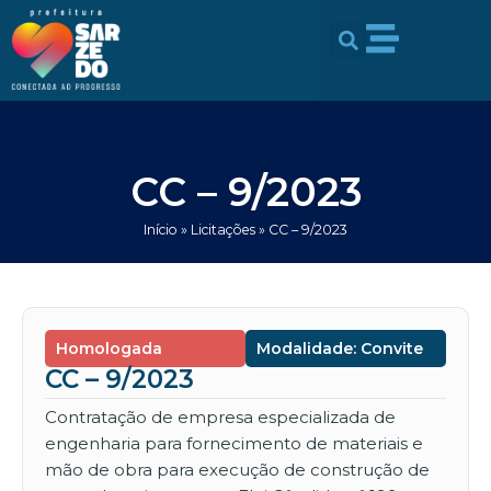
Ir
conteúdo
para
o
conteúdo
CC – 9/2023
Início
»
Licitações
»
CC – 9/2023
Homologada
Modalidade: Convite
CC – 9/2023
Contratação de empresa especializada de
engenharia para fornecimento de materiais e
mão de obra para execução de construção de