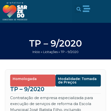
Ir
conteúdo
para
o
conteúdo
TP – 9/2020
Início
»
Licitações
»
TP – 9/2020
Homologada
Modalidade: Tomada
de Preços
TP – 9/2020
Contratação de empresa especializada para
execução de serviços de reforma da Escola
Municipal José Batista Filho, incluindo