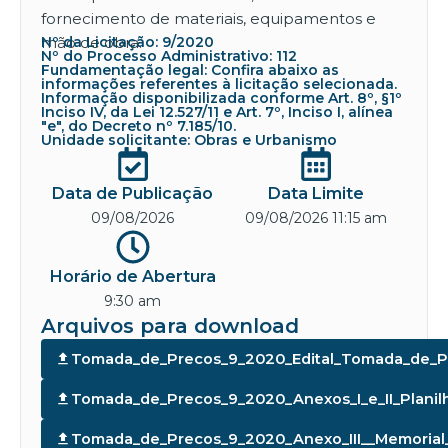
fornecimento de materiais, equipamentos e
mão de obra.
Nº da Licitação: 9/2020
Nº do Processo Administrativo: 112
Fundamentação legal: Confira abaixo as
informações referentes à licitação selecionada.
Informação disponibilizada conforme Art. 8º, §1º
Inciso IV, da Lei 12.527/11 e Art. 7º, Inciso I, alínea
"e", do Decreto nº 7.185/10.
Unidade solicitante: Obras e Urbanismo
Data de Publicação
Data Limite
09/08/2026
09/08/2026 11:15 am
Horário de Abertura
9:30 am
Arquivos para download
Tomada_de_Precos_9_2020_Edital_Tomada_de_P
Tomada_de_Precos_9_2020_Anexos_I_e_II_Planilh
Tomada_de_Precos_9_2020_Anexo_III__Memorial_