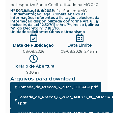
poliesportivo Santa Cecília, situado na MG 040,
Nº 595, bairro Santa Cecília, Sarzedo/MG
Nº da Licitação: 6/2023
Fundamentação legal: Confira abaixo as
informações referentes à licitação selecionada.
Informação disponibilizada conforme Art. 8º, §1º
Inciso IV, da Lei 12.527/11 e Art. 7º, Inciso I, alínea
"e", do Decreto nº 7.185/10.
Unidade solicitante: Obras e Urbanismo
Data de Publicação
Data Limite
08/08/2026
08/08/2026 12:46 am
Horário de Abertura
9:30 am
Arquivos para download
Tomada_de_Precos_6_2023_EDITAL-1.pdf
Tomada_de_Precos_6_2023_ANEXO_XI__MEMORI
1.pdf