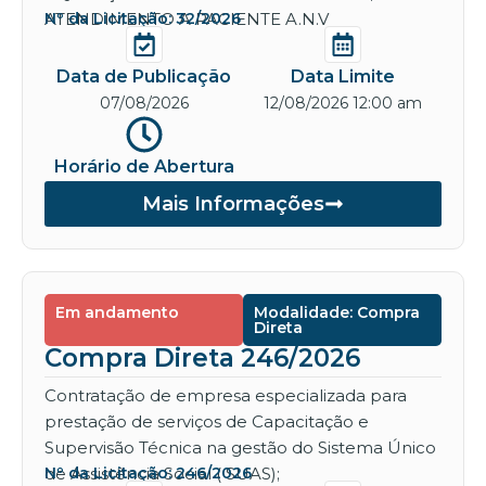
ATENDIMENTO A PACIENTE A.N.V
Nº da Licitação: 32/2026
Data de Publicação
Data Limite
07/08/2026
12/08/2026 12:00 am
Horário de Abertura
Mais Informações
Em andamento
Modalidade: Compra
Direta
Compra Direta 246/2026
Contratação de empresa especializada para
prestação de serviços de Capacitação e
Supervisão Técnica na gestão do Sistema Único
de Assistência Social ( SUAS);
Nº da Licitação: 246/2026