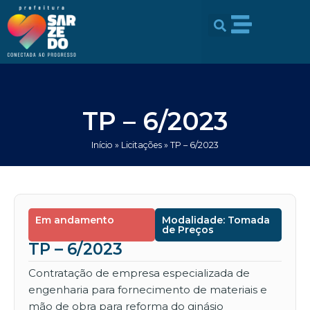
Ir
conteúdo
para
o
conteúdo
TP – 6/2023
Início
»
Licitações
»
TP – 6/2023
Em andamento
Modalidade: Tomada
de Preços
TP – 6/2023
Contratação de empresa especializada de
engenharia para fornecimento de materiais e
mão de obra para reforma do ginásio