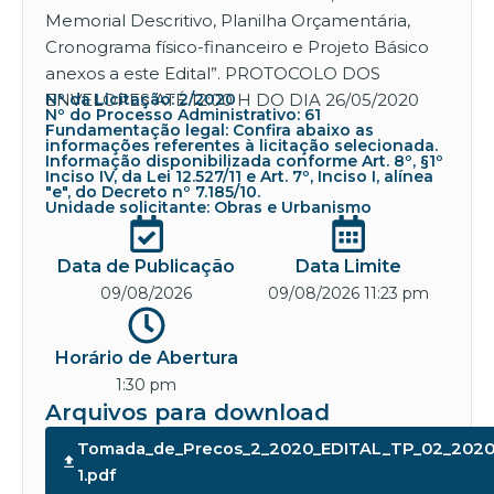
Memorial Descritivo, Planilha Orçamentária,
Cronograma físico-financeiro e Projeto Básico
anexos a este Edital”. PROTOCOLO DOS
ENVELOPES ATÉ 12:00 H DO DIA 26/05/2020
Nº da Licitação: 2/2020
Nº do Processo Administrativo: 61
Fundamentação legal: Confira abaixo as
informações referentes à licitação selecionada.
Informação disponibilizada conforme Art. 8º, §1º
Inciso IV, da Lei 12.527/11 e Art. 7º, Inciso I, alínea
"e", do Decreto nº 7.185/10.
Unidade solicitante: Obras e Urbanismo
Data de Publicação
Data Limite
09/08/2026
09/08/2026 11:23 pm
Horário de Abertura
1:30 pm
Arquivos para download
Tomada_de_Precos_2_2020_EDITAL_TP_02_2020
1.pdf