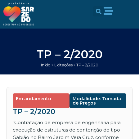
Ir
conteúdo
para
o
conteúdo
TP – 2/2020
Início
»
Licitações
»
TP – 2/2020
Em andamento
Modalidade: Tomada
de Preços
TP – 2/2020
“Contratação de empresa de engenharia para
execução de estruturas de contenção do tipo
Gabião no Bairro Jardim Vera Cruz, conforme