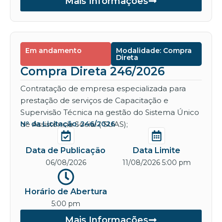
Mais Informações
Em andamento
Modalidade: Compra
Direta
Compra Direta 246/2026
Contratação de empresa especializada para
prestação de serviços de Capacitação e
Supervisão Técnica na gestão do Sistema Único
de Assistência Social ( SUAS);
Nº da Licitação: 246/2026
Data de Publicação
Data Limite
06/08/2026
11/08/2026 5:00 pm
Horário de Abertura
5:00 pm
Mais Informações