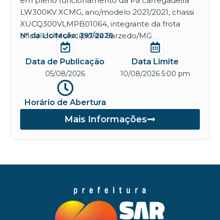
em pleno funcionamento da Pá carregadeira
LW300KV XCMG, ano/modelo 2021/2021, chassi
XUCQ300VLMPB01064, integrante da frota
oficial do Município de Sarzedo/MG
Nº da Licitação: 397/2026
Data de Publicação
Data Limite
05/08/2026
10/08/2026 5:00 pm
Horário de Abertura
Mais Informações