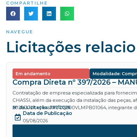
COMPARTILHE
NAVEGUE
Licitações relaci
Em andamento
Modalidade: Compr
Compra Direta nº 397/2026 – M
Contratação de empresa especializada para for
CHASSI, além da execução da instalação das peças, 
2021/2021, chassi XUCQ300VLMPB01064, integrante da
Nº da Licitação: 397/2026
Data de Publicação
05/08/2026