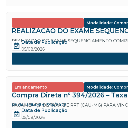
Modalidade: Compr
REALIZACAO DO EXAME SEQUENC
REALIZACAO DO EXAME SEQUENCIAMENTO COMPL
Data de Publicação
05/08/2026
Em andamento
Modalidade: Compr
Compra Direta nº 394/2026 – Tax
PAGAMENTO DE TAXA DE RRT (CAU-MG) PARA VIN
Nº da Licitação: 394/2026
Data de Publicação
05/08/2026