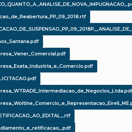
IDICO_QUANTO_A_ANALISE_DE_NOVA_IMPUGNACAO_.p
cao_de_Reabertura_PP_09_2018.rtf
LICACAO_DE_SUSPENSAO_PP_09_2018P__ANALISE_DE
aos_Santana.pdf
resa_Vener_Comercial.pdf
esa_Exata_Industria_e_Comercio.pdf
LICITACAO.pdf
presa_WTRADE_Intermediacao_de_Negocios_Ltda.pd
esa_Woltine_Comercio_e_Representacao_Eireli_ME.
ETIFICACAO_AO_EDITAL_.rtf
diamento_e_retificacao_.pdf