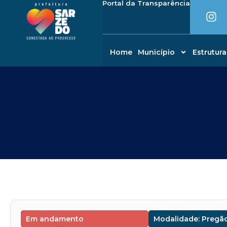
I
Portal da Transparência
Ir
conteúdo
n
para
s
o
t
conteúdo
a
Home
Município
Estrutura
g
r
a
m
Em andamento
Modalidade: Pregão