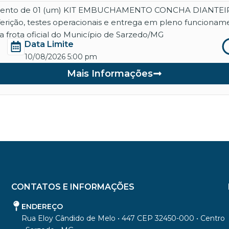
necimento de 01 (um) KIT EMBUCHAMENTO CONCHA DIANT
aferição, testes operacionais e entrega em pleno funcio
 frota oficial do Município de Sarzedo/MG
Data Limite
10/08/2026 5:00 pm
Mais Informações
CONTATOS E INFORMAÇÕES
ENDEREÇO
Rua Eloy Cândido de Melo • 447 CEP 32450-000 • Centro