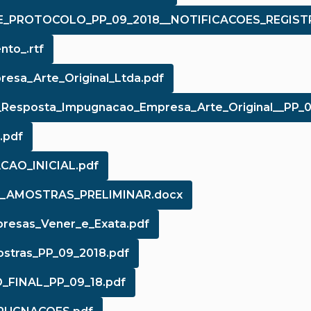
DE_PROTOCOLO_PP_09_2018__NOTIFICACOES_REGIST
to_.rtf
esa_Arte_Original_Ltda.pdf
o_Resposta_Impugnacao_Empresa_Arte_Original__PP_0
.pdf
CAO_INICIAL.pdf
S_AMOSTRAS_PRELIMINAR.docx
resas_Vener_e_Exata.pdf
ostras_PP_09_2018.pdf
_FINAL_PP_09_18.pdf