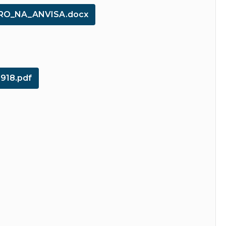
RO_NA_ANVISA.docx
918.pdf