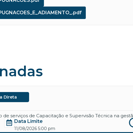
MPUGNACOES.pdf
MPUGNACOES_E_ADIAMENTO_.pdf
onadas
a Direta
de serviços de Capacitação e Supervisão Técnica na gestão
Data Limite
11/08/2026 5:00 pm