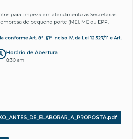
mentos para limpeza em atendimento às Secretarias
ou empresa de pequeno porte (MEI, ME ou EPP,
nforme Art. 8º, §1º Inciso IV, da Lei 12.527/11 e Art.
Horário de Abertura
8:30 am
AIXO_ANTES_DE_ELABORAR_A_PROPOSTA.pdf