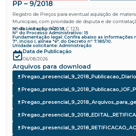
PP – 9/2018
Registro de Preços para eventual aquisição de materi
Municipais, com prioridade de disputa e de contrat
conforme artigo 48, I, LC 123).
Nº da Licitação: 9/2018
Nº do Processo Administrativo: 15
Fundamentação legal: Confira abaixo as informações refe
7º, Inciso I, alínea "e", do Decreto nº 7.185/10.
Unidade solicitante: Administração
Data de Publicação
06/08/2026
Arquivos para download
Pregao_presencial_9_2018_Publicacao_Diario
Pregao_presencial_9_2018_Publicacao_IOF_
Pregao_presencial_9_2018_Arquivos_para_g
Pregao_presencial_9_2018_EDITAL_RETI
Pregao_presencial_9_2018_RETIFICACAO_AO