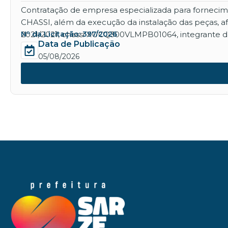
Contratação de empresa especializada para for
CHASSI, além da execução da instalação das peças, 
2021/2021, chassi XUCQ300VLMPB01064, integrante da
Nº da Licitação: 397/2026
Data de Publicação
05/08/2026