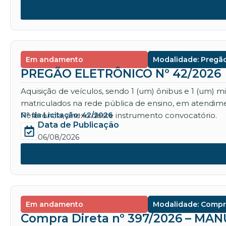
Em andamento
Modalidade: Pregão
PREGÃO ELETRÔNICO Nº 42/2026
Aquisição de veículos, sendo 1 (um) ônibus e 1 (um) 
matriculados na rede pública de ensino, em atendime
Referência, anexo deste instrumento convocatório.
Nº da Licitação: 42/2026
Data de Publicação
06/08/2026
Em andamento
Modalidade: Compr
Compra Direta nº 397/2026 – M