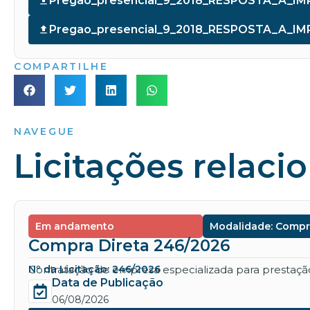
Pregao_presencial_9_2018_RESPOSTA_A_I
Pregao_presencial_9_2018_RESPOSTA_A_I
COMPARTILHE
NAVEGUE
Licitações relaci
Em andamento
Modalidade: Compr
Compra Direta 246/2026
Contratação de empresa especializada para prestação 
Nº da Licitação: 246/2026
Data de Publicação
06/08/2026