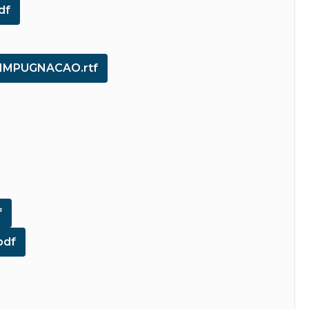
df
_IMPUGNACAO.rtf
f
pdf