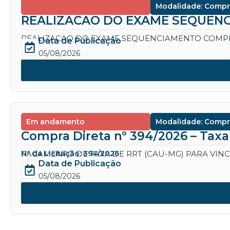
Modalidade: Compr
REALIZACAO DO EXAME SEQUENC
REALIZACAO DO EXAME SEQUENCIAMENTO COMPL
Data de Publicação
05/08/2026
Em andamento
Modalidade: Compr
Compra Direta nº 394/2026 – Tax
PAGAMENTO DE TAXA DE RRT (CAU-MG) PARA VIN
Nº da Licitação: 394/2026
Data de Publicação
05/08/2026