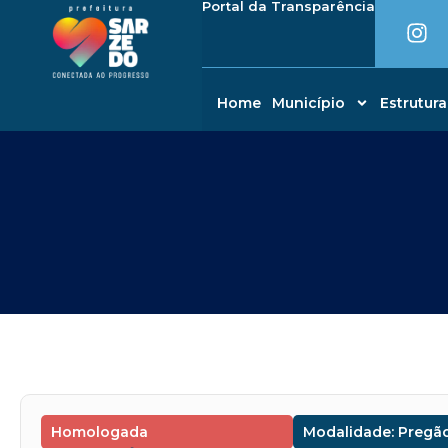
I
Portal da Transparência
Ir
conteúdo
n
para
s
o
t
conteúdo
a
Home
Município
Estrutura
g
r
a
m
Homologada
Modalidade: Pregão