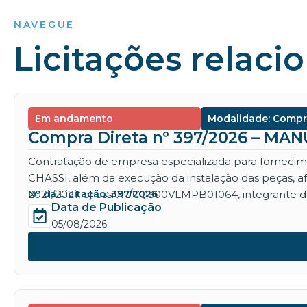
NAVEGUE
Licitações relaci
Em andamento
Modalidade: Compr
Compra Direta nº 397/2026 – M
Contratação de empresa especializada para for
CHASSI, além da execução da instalação das peças, 
2021/2021, chassi XUCQ300VLMPB01064, integrante da
Nº da Licitação: 397/2026
Data de Publicação
05/08/2026