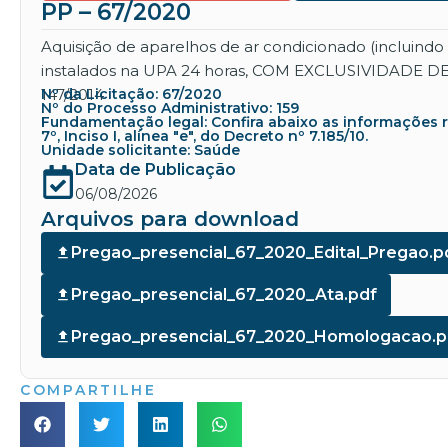
PP – 67/2020
Aquisição de aparelhos de ar condicionado (incluind
instalados na UPA 24 horas, COM EXCLUSIVIDADE DE
147/2014
Nº da Licitação: 67/2020
Nº do Processo Administrativo: 159
Fundamentação legal: Confira abaixo as informações refe
7º, Inciso I, alínea "e", do Decreto nº 7.185/10.
Unidade solicitante: Saúde
Data de Publicação
06/08/2026
Arquivos para download
Pregao_presencial_67_2020_Edital_Pregao.p
Pregao_presencial_67_2020_Ata.pdf
Pregao_presencial_67_2020_Homologacao.p
COMPARTILHE