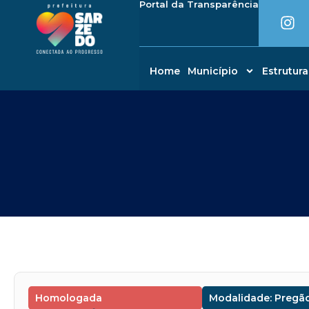
I
Portal da Transparência
Ir
conteúdo
n
para
s
o
t
conteúdo
a
Home
Município
Estrutura
g
r
a
m
Homologada
Modalidade: Pregão