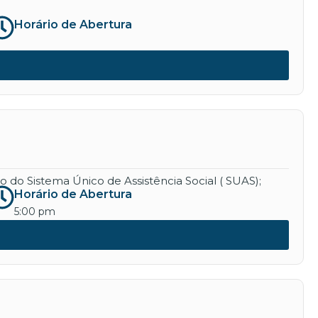
Horário de Abertura
 do Sistema Único de Assistência Social ( SUAS);
Horário de Abertura
5:00 pm