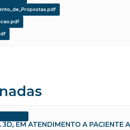
ento_de_Propostas.pdf
cao.pdf
df
onadas
 3D, EM ATENDIMENTO A PACIENTE A