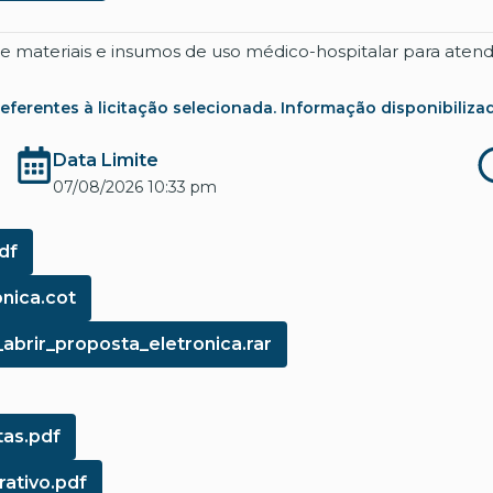
 de materiais e insumos de uso médico-hospitalar para ate
rentes à licitação selecionada. Informação disponibilizada co
Data Limite
07/08/2026 10:33 pm
df
nica.cot
brir_proposta_eletronica.rar
as.pdf
ativo.pdf