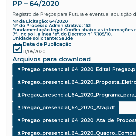
PP – 64/2020
Registro de Preços para Futura e eventual aquisição
hrs
Nº da Licitação: 64/2020
Nº do Processo Administrativo: 153
Fundamentação legal: Confira abaixo as informações refe
7º, Inciso I, alínea "e", do Decreto nº 7.185/10.
Unidade solicitante: Saúde
Data de Publicação
11/05/2020
Arquivos para download
Pregao_presencial_64_2020_Edital_Pregao.p
Pregao_presencial_64_2020_Proposta_Eletro
Pregao_presencial_64_2020_Programa_para_a
Pregao_presencial_64_2020_Ata.pdf
Pregao_presencial_64_2020_Ata_de_Propost
Pregao_presencial_64_2020_Quadro_Compar