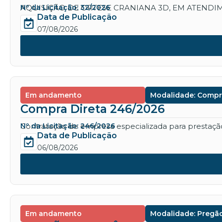
AQUISIÇÃO DE ORTESE CRANIANA 3D, EM ATENDIM
Nº da Licitação: 32/2026
Data de Publicação
07/08/2026
Em andamento
Modalidade: Compr
Compra Direta 246/2026
Contratação de empresa especializada para prestação 
Nº da Licitação: 246/2026
Data de Publicação
06/08/2026
Em andamento
Modalidade: Pregão