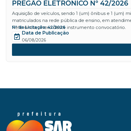
PREGÃO ELETRÔNICO Nº 42/2026
Aquisição de veículos, sendo 1 (um) ônibus e 1 (um) 
matriculados na rede pública de ensino, em atendime
Referência, anexo deste instrumento convocatório.
Nº da Licitação: 42/2026
Data de Publicação
06/08/2026