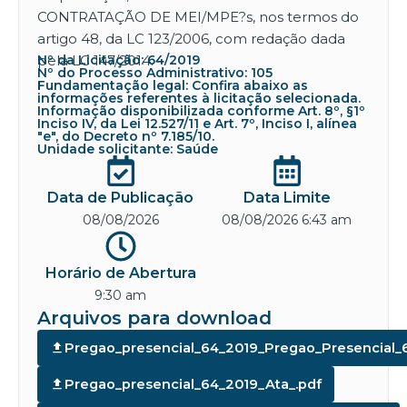
CONTRATAÇÃO DE MEI/MPE?s, nos termos do
artigo 48, da LC 123/2006, com redação dada
pela LC 147/2014.
Nº da Licitação: 64/2019
Nº do Processo Administrativo: 105
Fundamentação legal: Confira abaixo as
informações referentes à licitação selecionada.
Informação disponibilizada conforme Art. 8º, §1º
Inciso IV, da Lei 12.527/11 e Art. 7º, Inciso I, alínea
"e", do Decreto nº 7.185/10.
Unidade solicitante: Saúde
Data de Publicação
Data Limite
08/08/2026
08/08/2026 6:43 am
Horário de Abertura
9:30 am
Arquivos para download
Pregao_presencial_64_2019_Pregao_Presencial_
Pregao_presencial_64_2019_Ata_.pdf