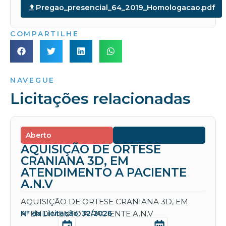
Pregao_presencial_64_2019_Homologacao.pdf
COMPARTILHE
NAVEGUE
Licitações relacionadas
Aberto
AQUISIÇÃO DE ORTESE
CRANIANA 3D, EM
ATENDIMENTO A PACIENTE
A.N.V
AQUISIÇÃO DE ORTESE CRANIANA 3D, EM
ATENDIMENTO A PACIENTE A.N.V
Nº da Licitação: 32/2026