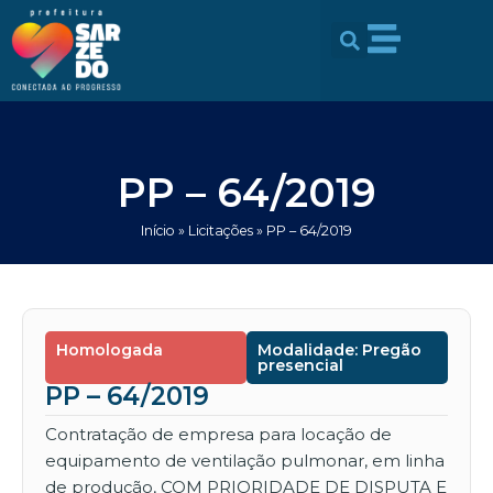
Ir
conteúdo
para
o
conteúdo
PP – 64/2019
Início
»
Licitações
»
PP – 64/2019
Homologada
Modalidade: Pregão
presencial
PP – 64/2019
Contratação de empresa para locação de
equipamento de ventilação pulmonar, em linha
de produção, COM PRIORIDADE DE DISPUTA E