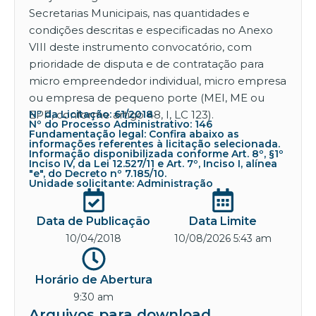
Secretarias Municipais, nas quantidades e
condições descritas e especificadas no Anexo
VIII deste instrumento convocatório, com
prioridade de disputa e de contratação para
micro empreendedor individual, micro empresa
ou empresa de pequeno porte (MEI, ME ou
EPP, conforme artigo 48, I, LC 123).
Nº da Licitação: 61/2018
Nº do Processo Administrativo: 146
Fundamentação legal: Confira abaixo as
informações referentes à licitação selecionada.
Informação disponibilizada conforme Art. 8º, §1º
Inciso IV, da Lei 12.527/11 e Art. 7º, Inciso I, alínea
"e", do Decreto nº 7.185/10.
Unidade solicitante: Administração
Data de Publicação
Data Limite
10/04/2018
10/08/2026 5:43 am
Horário de Abertura
9:30 am
Arquivos para download