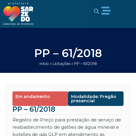
Ir
conteúdo
para
o
conteúdo
PP – 61/2018
Início
»
Licitações
»
PP – 61/2018
Em andamento
Modalidade: Pregão
presencial
PP – 61/2018
Registro de Preço para prestação de serviço de
reabastecimento de galões de água mineral e
botijões de gás GLP em atendimento as