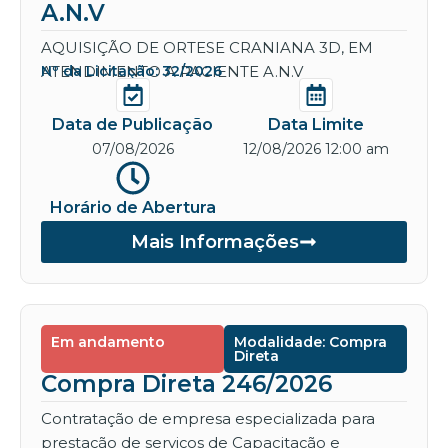
A.N.V
AQUISIÇÃO DE ORTESE CRANIANA 3D, EM
ATENDIMENTO A PACIENTE A.N.V
Nº da Licitação: 32/2026
Data de Publicação
Data Limite
07/08/2026
12/08/2026 12:00 am
Horário de Abertura
Mais Informações
Em andamento
Modalidade: Compra
Direta
Compra Direta 246/2026
Contratação de empresa especializada para
prestação de serviços de Capacitação e