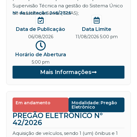
Supervisão Técnica na gestão do Sistema Único
de Assistência Social ( SUAS);
Nº da Licitação: 246/2026
Data de Publicação
Data Limite
06/08/2026
11/08/2026 5:00 pm
Horário de Abertura
5:00 pm
Mais Informações
Em andamento
Modalidade: Pregão
Eletrônico
PREGÃO ELETRÔNICO Nº
42/2026
Aquisição de veículos, sendo 1 (um) ônibus e 1