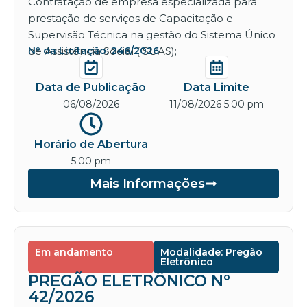
Contratação de empresa especializada para
prestação de serviços de Capacitação e
Supervisão Técnica na gestão do Sistema Único
de Assistência Social ( SUAS);
Nº da Licitação: 246/2026
Data de Publicação
Data Limite
06/08/2026
11/08/2026 5:00 pm
Horário de Abertura
5:00 pm
Mais Informações
Em andamento
Modalidade: Pregão
Eletrônico
PREGÃO ELETRÔNICO Nº
42/2026