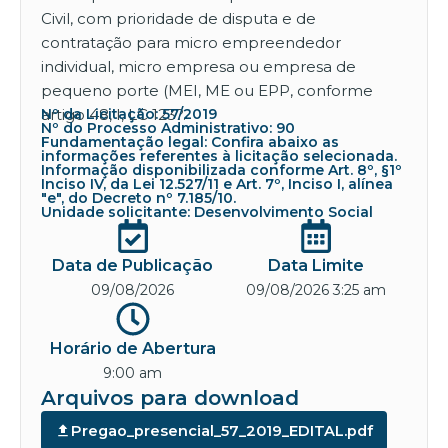
Civil, com prioridade de disputa e de
contratação para micro empreendedor
individual, micro empresa ou empresa de
pequeno porte (MEI, ME ou EPP, conforme
artigo 48, I, LC 123?.
Nº da Licitação: 57/2019
Nº do Processo Administrativo: 90
Fundamentação legal: Confira abaixo as
informações referentes à licitação selecionada.
Informação disponibilizada conforme Art. 8º, §1º
Inciso IV, da Lei 12.527/11 e Art. 7º, Inciso I, alínea
"e", do Decreto nº 7.185/10.
Unidade solicitante: Desenvolvimento Social
Data de Publicação
Data Limite
09/08/2026
09/08/2026 3:25 am
Horário de Abertura
9:00 am
Arquivos para download
Pregao_presencial_57_2019_EDITAL.pdf