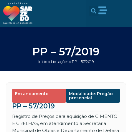
Ir
conteúdo
para
o
conteúdo
PP – 57/2019
Início
»
Licitações
»
PP – 57/2019
Em andamento
Modalidade: Pregão
presencial
PP – 57/2019
Registro de Preços para aquisição de CIMENTO
E GRELHAS, em atendimento à Secretaria
Municipal de Obras e Departamento de Defesa