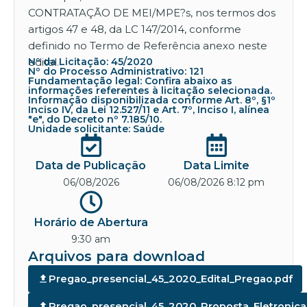
CONTRATAÇÃO DE MEI/MPE?s, nos termos dos
artigos 47 e 48, da LC 147/2014, conforme
definido no Termo de Referência anexo neste
edital.
Nº da Licitação: 45/2020
Nº do Processo Administrativo: 121
Fundamentação legal: Confira abaixo as
informações referentes à licitação selecionada.
Informação disponibilizada conforme Art. 8º, §1º
Inciso IV, da Lei 12.527/11 e Art. 7º, Inciso I, alínea
"e", do Decreto nº 7.185/10.
Unidade solicitante: Saúde
Data de Publicação
Data Limite
06/08/2026
06/08/2026 8:12 pm
Horário de Abertura
9:30 am
Arquivos para download
Pregao_presencial_45_2020_Edital_Pregao.pdf
Pregao_presencial_45_2020_Proposta_Eletronica