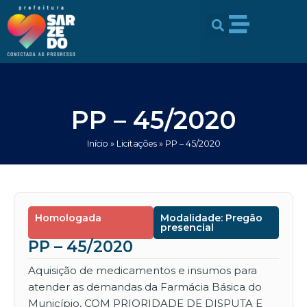
Ir
conteúdo
para
o
conteúdo
PP – 45/2020
Início
»
Licitações
»
PP – 45/2020
Homologada
Modalidade: Pregão
presencial
PP – 45/2020
Aquisição de medicamentos e insumos para
atender as demandas da Farmácia Básica do
Município, COM PRIORIDADE DE DISPUTA E