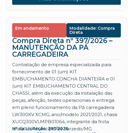
Em andamento
Modalidade: Compra
Direta
Compra Direta nº 397/2026 –
MANUTENÇÃO DA PÁ
CARREGADEIRA
Contratação de empresa especializada para
fornecimento de 01 (um) KIT
EMBUCHAMENTO CONCHA DIANTEIRA e 01
(um) KIT EMBUCHAMENTO CENTRAL DO
CHASSI, além da execução da instalação das
peças, aferição, testes operacionais e entrega
em pleno funcionamento da Pá carregadeira
LW300KV XCMG, ano/modelo 2021/2021, chassi
XUCQ300VLMPB01064, integrante da frota
oficial do Município de Sarzedo/MG
Nº da Licitação: 397/2026