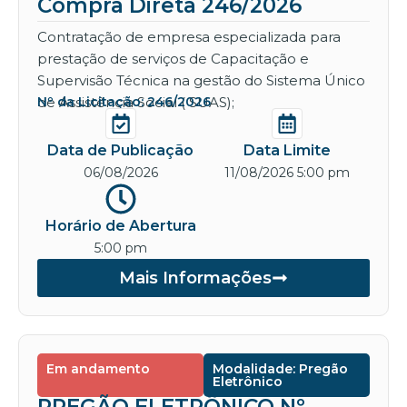
Compra Direta 246/2026
Contratação de empresa especializada para
prestação de serviços de Capacitação e
Supervisão Técnica na gestão do Sistema Único
de Assistência Social ( SUAS);
Nº da Licitação: 246/2026
Data de Publicação
Data Limite
06/08/2026
11/08/2026 5:00 pm
Horário de Abertura
5:00 pm
Mais Informações
Em andamento
Modalidade: Pregão
Eletrônico