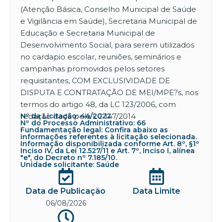
(Atenção Básica, Conselho Municipal de Saúde
e Vigilância em Saúde), Secretaria Municipal de
Educação e Secretaria Municipal de
Desenvolvimento Social, para serem utilizados
no cardapio escolar, reuniões, seminários e
campanhas promovidos pelos setores
requisitantes, COM EXCLUSIVIDADE DE
DISPUTA E CONTRATAÇÃO DE MEI/MPE?s, nos
termos do artigo 48, da LC 123/2006, com
redação dada pela LC 147/2014
Nº da Licitação: 44/2022
Nº do Processo Administrativo: 66
Fundamentação legal: Confira abaixo as
informações referentes à licitação selecionada.
Informação disponibilizada conforme Art. 8º, §1º
Inciso IV, da Lei 12.527/11 e Art. 7º, Inciso I, alínea
"e", do Decreto nº 7.185/10.
Unidade solicitante: Saúde
Data de Publicação
Data Limite
06/08/2026