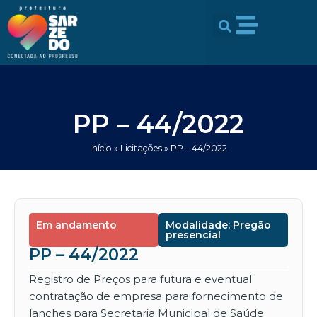
Ir
conteúdo
para
o
conteúdo
PP – 44/2022
Início
»
Licitações
»
PP – 44/2022
Em andamento
Modalidade: Pregão
presencial
PP – 44/2022
Registro de Preços para futura e eventual
contratação de empresa para fornecimento de
lanches para Secretaria Municipal de Saúde