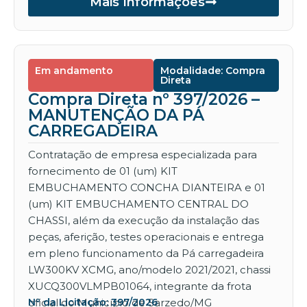
Mais Informações
Em andamento
Modalidade: Compra
Direta
Compra Direta nº 397/2026 –
MANUTENÇÃO DA PÁ
CARREGADEIRA
Contratação de empresa especializada para
fornecimento de 01 (um) KIT
EMBUCHAMENTO CONCHA DIANTEIRA e 01
(um) KIT EMBUCHAMENTO CENTRAL DO
CHASSI, além da execução da instalação das
peças, aferição, testes operacionais e entrega
em pleno funcionamento da Pá carregadeira
LW300KV XCMG, ano/modelo 2021/2021, chassi
XUCQ300VLMPB01064, integrante da frota
oficial do Município de Sarzedo/MG
Nº da Licitação: 397/2026