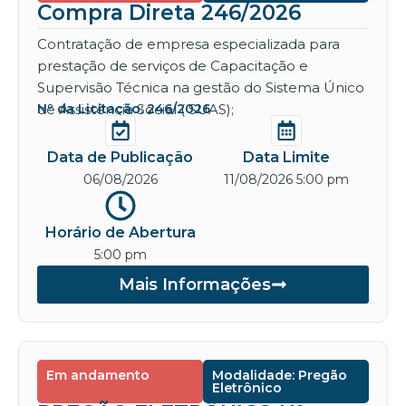
Compra Direta 246/2026
Contratação de empresa especializada para
prestação de serviços de Capacitação e
Supervisão Técnica na gestão do Sistema Único
de Assistência Social ( SUAS);
Nº da Licitação: 246/2026
Data de Publicação
Data Limite
06/08/2026
11/08/2026 5:00 pm
Horário de Abertura
5:00 pm
Mais Informações
Em andamento
Modalidade: Pregão
Eletrônico