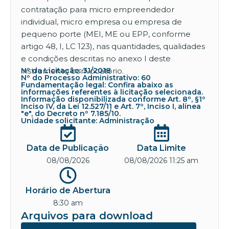
contratação para micro empreendedor
individual, micro empresa ou empresa de
pequeno porte (MEI, ME ou EPP, conforme
artigo 48, I, LC 123), nas quantidades, qualidades
e condições descritas no anexo I deste
instrumento convocatório.
Nº da Licitação: 31/2018
Nº do Processo Administrativo: 60
Fundamentação legal: Confira abaixo as
informações referentes à licitação selecionada.
Informação disponibilizada conforme Art. 8º, §1º
Inciso IV, da Lei 12.527/11 e Art. 7º, Inciso I, alínea
"e", do Decreto nº 7.185/10.
Unidade solicitante: Administração
Data de Publicação
Data Limite
08/08/2026
08/08/2026 11:25 am
Horário de Abertura
8:30 am
Arquivos para download