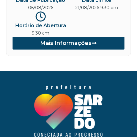
Data de Publicação
Data Limite
06/08/2026
21/08/2026 9:30 pm
Horário de Abertura
9:30 am
Mais Informações