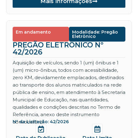
Mais Informações
Em andamento
Modalidade: Pregão
Eletrônico
PREGÃO ELETRÔNICO Nº
42/2026
Aquisição de veículos, sendo 1 (um) ônibus e 1
(um) micro-ônibus, todos com acessibilidade,
zero KM, devidamente emplacados, destinados
ao transporte dos alunos matriculados na rede
pública de ensino, em atendimento à Secretaria
Municipal de Educação, nas quantidades,
qualidades e condições descritas no Termo de
Referência, anexo deste instrumento
convocatório.
Nº da Licitação: 42/2026