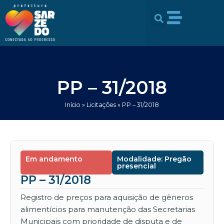
Ir
conteúdo
para
o
conteúdo
PP – 31/2018
Início
»
Licitações
»
PP – 31/2018
Em andamento
Modalidade: Pregão
presencial
PP – 31/2018
Registro de preços para aquisição de gêneros
alimentícios para manutenção das Secretarias
Municipais com prioridade de disputa e de