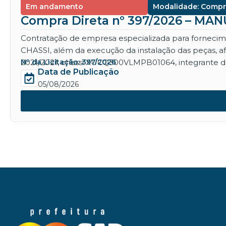
Em andamento
Modalidade: Compr
Compra Direta nº 397/2026 – M
Contratação de empresa especializada para for
CHASSI, além da execução da instalação das peças, 
2021/2021, chassi XUCQ300VLMPB01064, integrante da
Nº da Licitação: 397/2026
Data de Publicação
05/08/2026