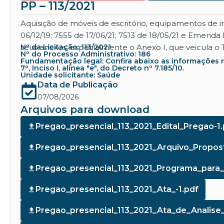
PP – 113/2021
Aquisição de móveis de escritório, equipamentos de
06/12/19; 7555 de 17/06/21; 7513 de 18/05/21 e Emend
seus anexos, especialmente o Anexo I, que veicula o
Nº da Licitação: 113/2021
Nº do Processo Administrativo: 186
Fundamentação legal: Confira abaixo as informações refe
7º, Inciso I, alínea "e", do Decreto nº 7.185/10.
Unidade solicitante: Saúde
Data de Publicação
07/08/2026
Arquivos para download
Pregao_presencial_113_2021_Edital_Pregao-1.
Pregao_presencial_113_2021_Arquivo_Propost
Pregao_presencial_113_2021_Programa_para_a
Pregao_presencial_113_2021_Ata_-1.pdf
Pregao_presencial_113_2021_Ata_de_Analise