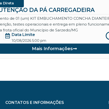
a Direta
ANUTENÇÃO DA PÁ CARREGADEIRA
necimento de 01 (um) KIT EMBUCHAMENTO CONCHA DIANT
aferição, testes operacionais e entrega em pleno funcio
 frota oficial do Município de Sarzedo/MG
Data Limite
10/08/2026 5:00 pm
Mais Informações
CONTATOS E INFORMAÇÕES