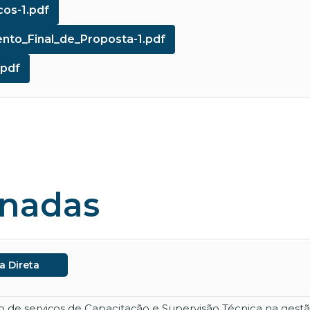
os-1.pdf
nto_Final_de_Proposta-1.pdf
.pdf
onadas
a Direta
de serviços de Capacitação e Supervisão Técnica na gestão