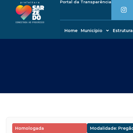
I
Portal da Transparência
Ir
conteúdo
n
para
s
o
t
conteúdo
a
Home
Município
Estrutura
g
r
a
m
Homologada
Modalidade: Pregão