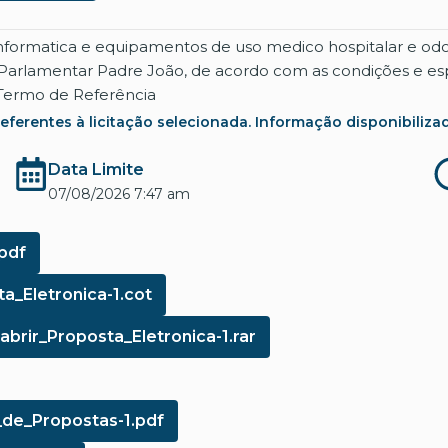
 informatica e equipamentos de uso medico hospitalar e 
a Parlamentar Padre João, de acordo com as condições e esp
 Termo de Referência
rentes à licitação selecionada. Informação disponibilizada co
Data Limite
07/08/2026 7:47 am
pdf
a_Eletronica-1.cot
brir_Proposta_Eletronica-1.rar
_de_Propostas-1.pdf