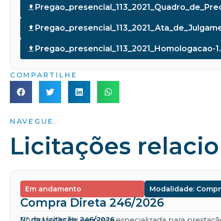
Pregao_presencial_113_2021_Quadro_de_Prec
Pregao_presencial_113_2021_Ata_de_Julgame
Pregao_presencial_113_2021_Homologacao-1
COMPARTILHE
NAVEGUE
Licitações relaci
Em andamento
Modalidade: Compr
Compra Direta 246/2026
Contratação de empresa especializada para prestação 
Nº da Licitação: 246/2026