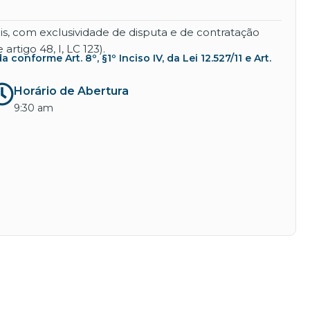
s, com exclusividade de disputa e de contratação
tigo 48, I, LC 123).
nforme Art. 8º, §1º Inciso IV, da Lei 12.527/11 e Art.
Horário de Abertura
9:30 am