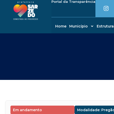
I
Portal da Transparência
Ir
conteúdo
n
para
s
o
t
conteúdo
a
Home
Município
Estrutura
g
r
a
m
Em andamento
Modalidade: Pregão