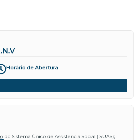
.N.V
Horário de Abertura
 do Sistema Único de Assistência Social ( SUAS);