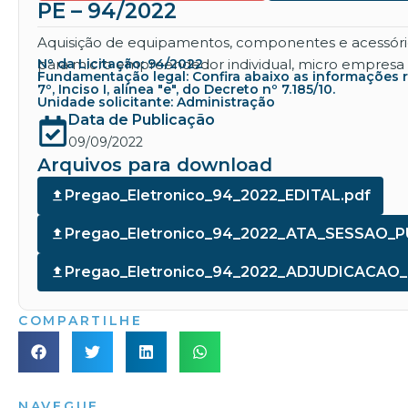
PE – 94/2022
Aquisição de equipamentos, componentes e acessórios
para micro empreendedor individual, micro empresa 
Nº da Licitação: 94/2022
Fundamentação legal: Confira abaixo as informações refe
7º, Inciso I, alínea "e", do Decreto nº 7.185/10.
Unidade solicitante: Administração
Data de Publicação
09/09/2022
Arquivos para download
Pregao_Eletronico_94_2022_EDITAL.pdf
Pregao_Eletronico_94_2022_ATA_SESSAO_P
Pregao_Eletronico_94_2022_ADJUDICACA
COMPARTILHE
NAVEGUE