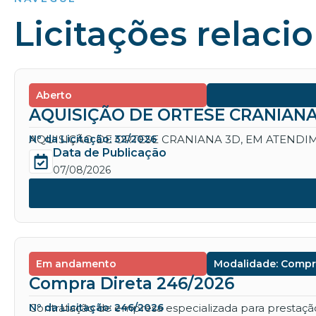
Licitações relaci
Aberto
AQUISIÇÃO DE ORTESE CRANIANA
AQUISIÇÃO DE ORTESE CRANIANA 3D, EM ATENDIM
Nº da Licitação: 32/2026
Data de Publicação
07/08/2026
Em andamento
Modalidade: Compr
Compra Direta 246/2026
Contratação de empresa especializada para prestação 
Nº da Licitação: 246/2026