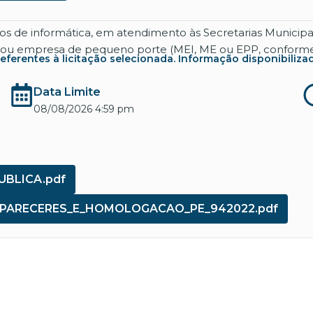
 de informática, em atendimento às Secretarias Municipai
ou empresa de pequeno porte (MEI, ME ou EPP, conforme ar
rentes à licitação selecionada. Informação disponibilizada co
Data Limite
08/08/2026 4:59 pm
UBLICA.pdf
O_PARECERES_E_HOMOLOGACAO_PE_942022.pdf