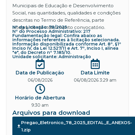
Municipais de Educação e Desenvolvimento
Social, nas quantidades, qualidades e condições
descritas no Termo de Referência, parte
integrante do instrumento convocatório.
Nº da Licitação: 78/2025
Nº do Processo Administrativo: 217
Fundamentação legal: Confira abaixo as
informações referentes à licitação selecionada.
Informação disponibilizada conforme Art. 8º, §1º
Inciso IV, da Lei 12.527/11 e Art. 7º, Inciso I, alínea
"e", do Decreto nº 7.185/10.
Unidade solicitante: Administração
Data de Publicação
Data Limite
06/08/2026
06/08/2026 3:29 am
Horário de Abertura
9:30 am
Arquivos para download
Pregao_Eletronico_78_2025_EDITAL_E_ANEXOS-
1.zip