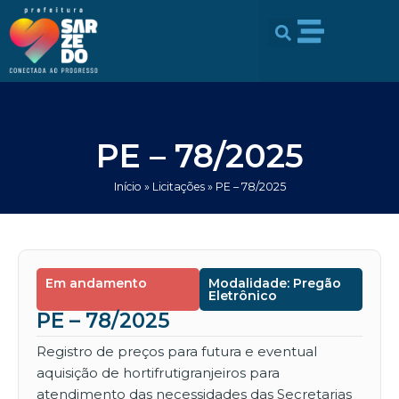
Ir
conteúdo
para
o
conteúdo
PE – 78/2025
Início
»
Licitações
»
PE – 78/2025
Em andamento
Modalidade: Pregão
Eletrônico
PE – 78/2025
Registro de preços para futura e eventual
aquisição de hortifrutigranjeiros para
atendimento das necessidades das Secretarias