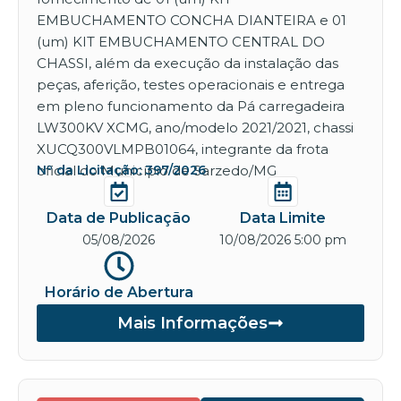
EMBUCHAMENTO CONCHA DIANTEIRA e 01
(um) KIT EMBUCHAMENTO CENTRAL DO
CHASSI, além da execução da instalação das
peças, aferição, testes operacionais e entrega
em pleno funcionamento da Pá carregadeira
LW300KV XCMG, ano/modelo 2021/2021, chassi
XUCQ300VLMPB01064, integrante da frota
oficial do Município de Sarzedo/MG
Nº da Licitação: 397/2026
Data de Publicação
Data Limite
05/08/2026
10/08/2026 5:00 pm
Horário de Abertura
Mais Informações