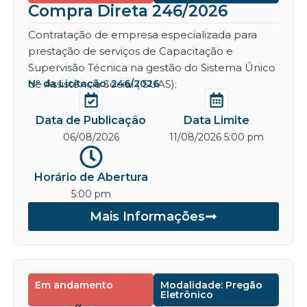
Compra Direta 246/2026
Contratação de empresa especializada para
prestação de serviços de Capacitação e
Supervisão Técnica na gestão do Sistema Único
de Assistência Social ( SUAS);
Nº da Licitação: 246/2026
Data de Publicação
Data Limite
06/08/2026
11/08/2026 5:00 pm
Horário de Abertura
5:00 pm
Mais Informações
Em andamento
Modalidade: Pregão
Eletrônico