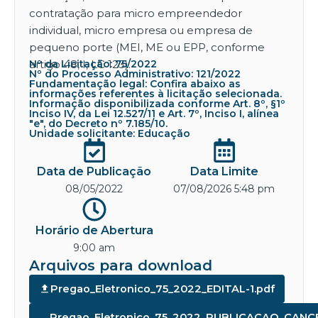
contratação para micro empreendedor
individual, micro empresa ou empresa de
pequeno porte (MEI, ME ou EPP, conforme
artigo 48, I, LC 123).
Nº da Licitação: 75/2022
Nº do Processo Administrativo: 121/2022
Fundamentação legal: Confira abaixo as
informações referentes à licitação selecionada.
Informação disponibilizada conforme Art. 8º, §1º
Inciso IV, da Lei 12.527/11 e Art. 7º, Inciso I, alínea
"e", do Decreto nº 7.185/10.
Unidade solicitante: Educação
Data de Publicação
Data Limite
08/05/2022
07/08/2026 5:48 pm
Horário de Abertura
9:00 am
Arquivos para download
Pregao_Eletronico_75_2022_EDITAL-1.pdf
Pregao_Eletronico_75_2022_PUBLICACAO_CAN