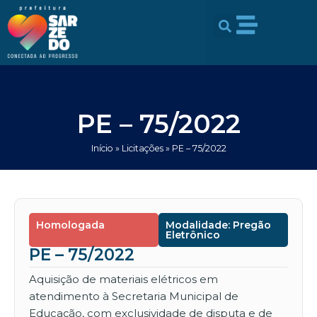
Ir
conteúdo
para
o
conteúdo
PE – 75/2022
Início
»
Licitações
»
PE – 75/2022
Homologada
Modalidade: Pregão
Eletrônico
PE – 75/2022
Aquisição de materiais elétricos em
atendimento à Secretaria Municipal de
Educação, com exclusividade de disputa e de