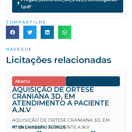
1.pdf
COMPARTILHE
NAVEGUE
Licitações relacionadas
Aberto
AQUISIÇÃO DE ORTESE
CRANIANA 3D, EM
ATENDIMENTO A PACIENTE
A.N.V
AQUISIÇÃO DE ORTESE CRANIANA 3D, EM
ATENDIMENTO A PACIENTE A.N.V
Nº da Licitação: 32/2026