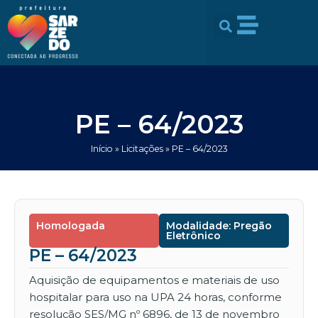
Ir
conteúdo
para
o
conteúdo
PE – 64/2023
Início
»
Licitações
»
PE – 64/2023
Homologada
Modalidade: Pregão
Eletrônico
PE – 64/2023
Aquisição de equipamentos e materiais de uso
hospitalar para uso na UPA 24 horas, conforme
resolução SES/MG nº 6896, de 13 de novembro