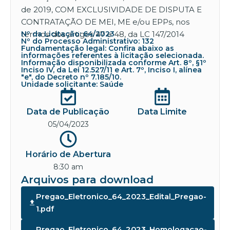
de 2019, COM EXCLUSIVIDADE DE DISPUTA E
CONTRATAÇÃO DE MEI, ME e/ou EPPs, nos
termos dos artigos 47 e 48, da LC 147/2014
Nº da Licitação: 64/2023
Nº do Processo Administrativo: 132
Fundamentação legal: Confira abaixo as
informações referentes à licitação selecionada.
Informação disponibilizada conforme Art. 8º, §1º
Inciso IV, da Lei 12.527/11 e Art. 7º, Inciso I, alínea
"e", do Decreto nº 7.185/10.
Unidade solicitante: Saúde
Data de Publicação
Data Limite
05/04/2023
Horário de Abertura
8:30 am
Arquivos para download
Pregao_Eletronico_64_2023_Edital_Pregao-
1.pdf
Pregao_Eletronico_64_2023_Homologacao-