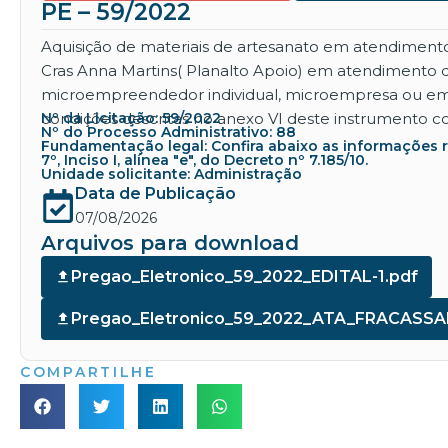
PE – 59/2022
Aquisição de materiais de artesanato em atendimento 
Cras Anna Martins( Planalto Apoio) em atendimento d
microempreendedor individual, microempresa ou empr
condições descritas no anexo VI deste instrumento c
Nº da Licitação: 59/2022
Nº do Processo Administrativo: 88
Fundamentação legal: Confira abaixo as informações refe
7º, Inciso I, alínea "e", do Decreto nº 7.185/10.
Unidade solicitante: Administração
Data de Publicação
07/08/2026
Arquivos para download
Pregao_Eletronico_59_2022_EDITAL-1.pdf
Pregao_Eletronico_59_2022_ATA_FRACASSA
COMPARTILHE