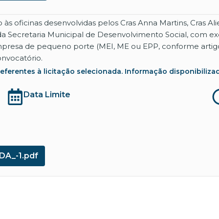
às oficinas desenvolvidas pelos Cras Anna Martins, Cras Ali
a Secretaria Municipal de Desenvolvimento Social, com exc
esa de pequeno porte (MEI, ME ou EPP, conforme artigo 48
onvocatório.
rentes à licitação selecionada. Informação disponibilizada co
Data Limite
DA_-1.pdf