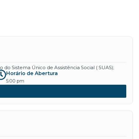
 do Sistema Único de Assistência Social ( SUAS);
Horário de Abertura
5:00 pm