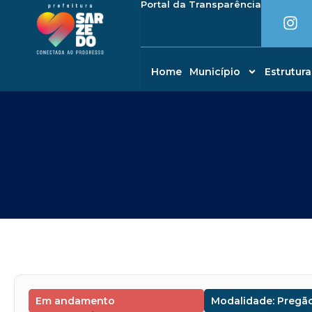
I
Portal da Transparência
Ir
conteúdo
n
para
s
o
t
conteúdo
a
Home
Município
Estrutura
g
r
a
m
Em andamento
Modalidade: Pregão