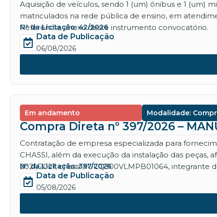
Aquisição de veículos, sendo 1 (um) ônibus e 1 (um) 
matriculados na rede pública de ensino, em atendime
Referência, anexo deste instrumento convocatório.
Nº da Licitação: 42/2026
Data de Publicação
06/08/2026
Em andamento
Modalidade: Compr
Compra Direta nº 397/2026 – M
Contratação de empresa especializada para for
CHASSI, além da execução da instalação das peças, 
2021/2021, chassi XUCQ300VLMPB01064, integrante da
Nº da Licitação: 397/2026
Data de Publicação
05/08/2026