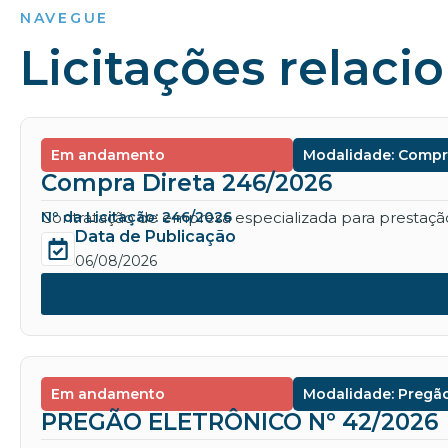
NAVEGUE
Licitações relaci
Em andamento
Modalidade: Compr
Compra Direta 246/2026
Contratação de empresa especializada para prestação 
Nº da Licitação: 246/2026
Data de Publicação
06/08/2026
Em andamento
Modalidade: Pregão
PREGÃO ELETRÔNICO Nº 42/2026