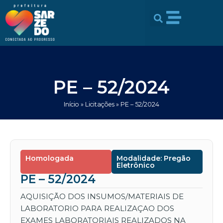
Ir
conteúdo
para
o
conteúdo
PE – 52/2024
Início
»
Licitações
»
PE – 52/2024
Homologada
Modalidade: Pregão
Eletrônico
PE – 52/2024
AQUISIÇÃO DOS INSUMOS/MATERIAIS DE
LABORATORIO PARA REALIZAÇAO DOS
EXAMES LABORATORIAIS REALIZADOS NA