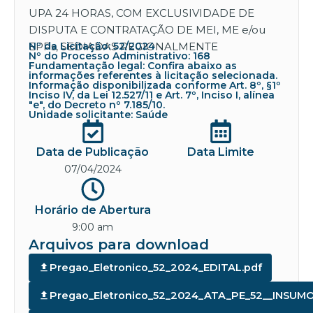
UPA 24 HORAS, COM EXCLUSIVIDADE DE
DISPUTA E CONTRATAÇÃO DE MEI, ME e/ou
EPPs, SEDIADAS REGIONALMENTE
Nº da Licitação: 52/2024
Nº do Processo Administrativo: 168
Fundamentação legal: Confira abaixo as
informações referentes à licitação selecionada.
Informação disponibilizada conforme Art. 8º, §1º
Inciso IV, da Lei 12.527/11 e Art. 7º, Inciso I, alínea
"e", do Decreto nº 7.185/10.
Unidade solicitante: Saúde
Data de Publicação
Data Limite
07/04/2024
Horário de Abertura
9:00 am
Arquivos para download
Pregao_Eletronico_52_2024_EDITAL.pdf
Pregao_Eletronico_52_2024_ATA_PE_52__INSUM