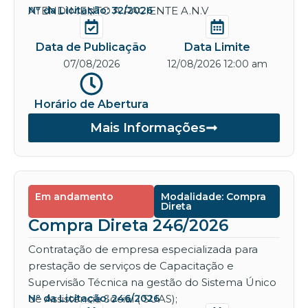
ATENDIMENTO A PACIENTE A.N.V
Nº da Licitação: 32/2026
Data de Publicação
Data Limite
07/08/2026
12/08/2026 12:00 am
Horário de Abertura
Mais Informações
Em andamento
Modalidade: Compra
Direta
Compra Direta 246/2026
Contratação de empresa especializada para
prestação de serviços de Capacitação e
Supervisão Técnica na gestão do Sistema Único
de Assistência Social ( SUAS);
Nº da Licitação: 246/2026