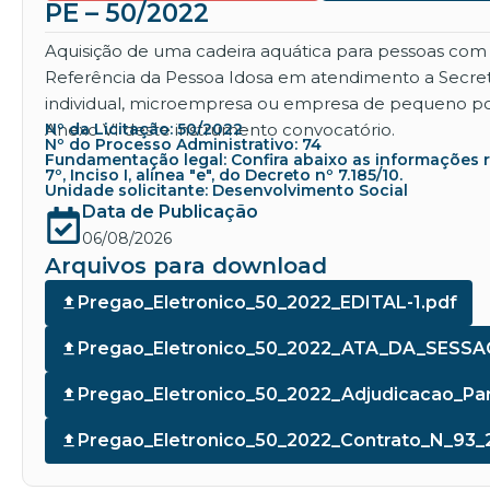
PE – 50/2022
Aquisição de uma cadeira aquática para pessoas com n
Referência da Pessoa Idosa em atendimento a Secre
individual, microempresa ou empresa de pequeno porte
Anexo VI deste instrumento convocatório.
Nº da Licitação: 50/2022
Nº do Processo Administrativo: 74
Fundamentação legal: Confira abaixo as informações refe
7º, Inciso I, alínea "e", do Decreto nº 7.185/10.
Unidade solicitante: Desenvolvimento Social
Data de Publicação
06/08/2026
Arquivos para download
Pregao_Eletronico_50_2022_EDITAL-1.pdf
Pregao_Eletronico_50_2022_ATA_DA_SESSAO
Pregao_Eletronico_50_2022_Adjudicacao_Pa
Pregao_Eletronico_50_2022_Contrato_N_93_2