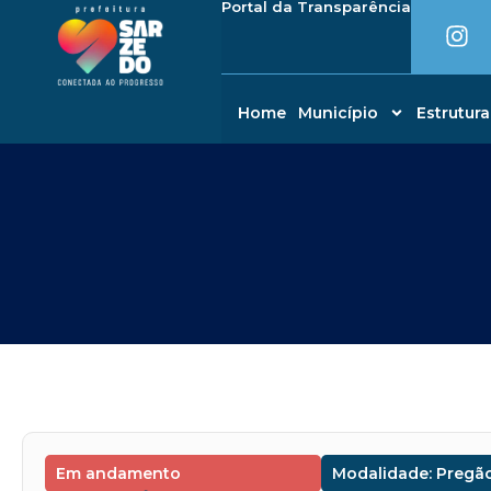
I
Portal da Transparência
Ir
conteúdo
n
para
s
o
t
conteúdo
a
Home
Município
Estrutura
g
r
a
m
Em andamento
Modalidade: Pregão