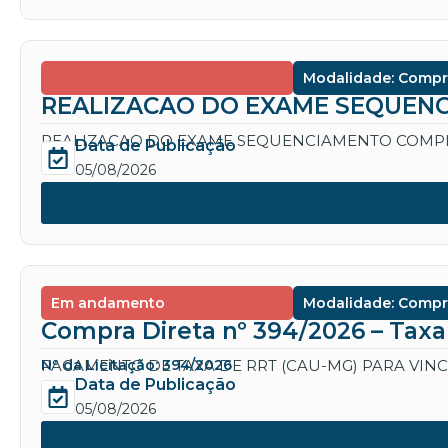
Modalidade: Compr
REALIZACAO DO EXAME SEQUENC
REALIZACAO DO EXAME SEQUENCIAMENTO COMPL
Data de Publicação
05/08/2026
Em andamento
Modalidade: Compr
Compra Direta nº 394/2026 – Tax
PAGAMENTO DE TAXA DE RRT (CAU-MG) PARA VIN
Nº da Licitação: 394/2026
Data de Publicação
05/08/2026