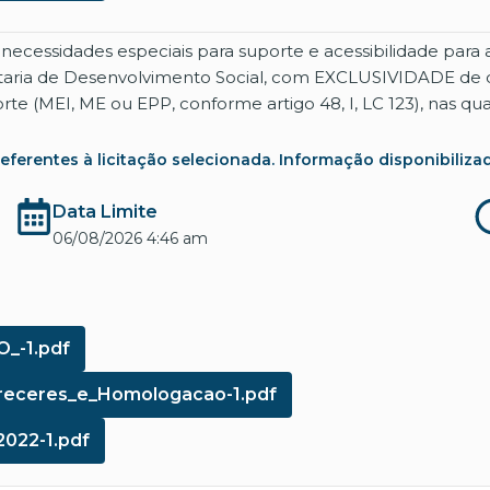
ecessidades especiais para suporte e acessibilidade para a
taria de Desenvolvimento Social, com EXCLUSIVIDADE de 
 (MEI, ME ou EPP, conforme artigo 48, I, LC 123), nas qua
rentes à licitação selecionada. Informação disponibilizada co
Data Limite
06/08/2026 4:46 am
_-1.pdf
receres_e_Homologacao-1.pdf
022-1.pdf