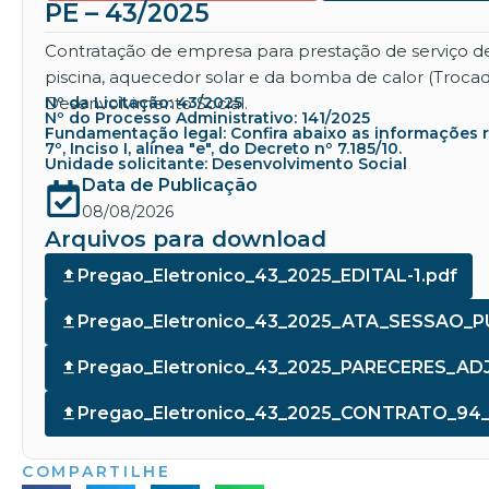
PE – 43/2025
Contratação de empresa para prestação de serviço d
piscina, aquecedor solar e da bomba de calor (Troca
Desenvolvimento Social.
Nº da Licitação: 43/2025
Nº do Processo Administrativo: 141/2025
Fundamentação legal: Confira abaixo as informações refe
7º, Inciso I, alínea "e", do Decreto nº 7.185/10.
Unidade solicitante: Desenvolvimento Social
Data de Publicação
08/08/2026
Arquivos para download
Pregao_Eletronico_43_2025_EDITAL-1.pdf
Pregao_Eletronico_43_2025_ATA_SESSAO_PU
Pregao_Eletronico_43_2025_PARECERES_
Pregao_Eletronico_43_2025_CONTRATO_94_
COMPARTILHE