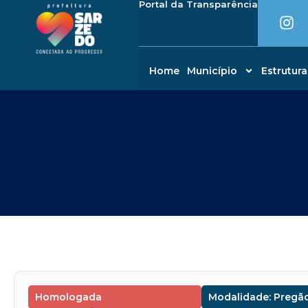
I
Portal da Transparência
Ir
conteúdo
n
para
s
o
t
conteúdo
a
Home
Município
Estrutura
g
r
a
m
Homologada
Modalidade: Pregão