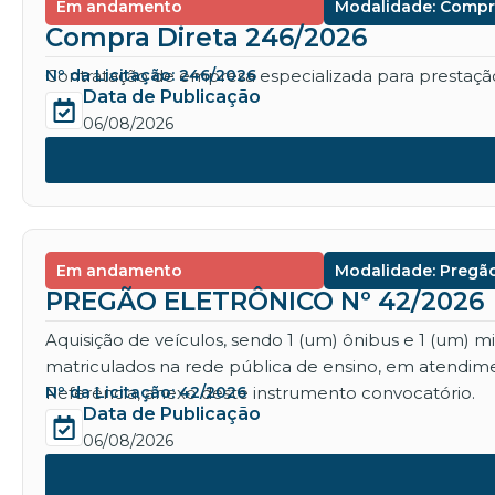
Em andamento
Modalidade: Compr
Compra Direta 246/2026
Contratação de empresa especializada para prestação 
Nº da Licitação: 246/2026
Data de Publicação
06/08/2026
Em andamento
Modalidade: Pregão
PREGÃO ELETRÔNICO Nº 42/2026
Aquisição de veículos, sendo 1 (um) ônibus e 1 (um) 
matriculados na rede pública de ensino, em atendime
Referência, anexo deste instrumento convocatório.
Nº da Licitação: 42/2026
Data de Publicação
06/08/2026