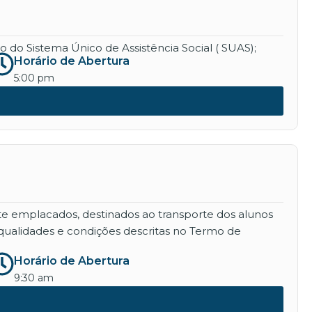
 do Sistema Único de Assistência Social ( SUAS);
Horário de Abertura
5:00 pm
nte emplacados, destinados ao transporte dos alunos
qualidades e condições descritas no Termo de
Horário de Abertura
9:30 am