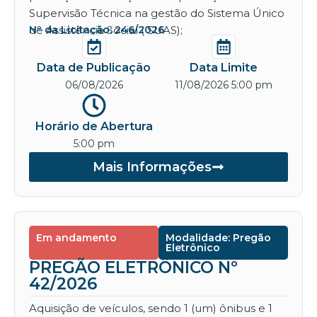
Supervisão Técnica na gestão do Sistema Único
de Assistência Social ( SUAS);
Nº da Licitação: 246/2026
Data de Publicação
Data Limite
06/08/2026
11/08/2026 5:00 pm
Horário de Abertura
5:00 pm
Mais Informações
Em andamento
Modalidade: Pregão
Eletrônico
PREGÃO ELETRÔNICO Nº
42/2026
Aquisição de veículos, sendo 1 (um) ônibus e 1