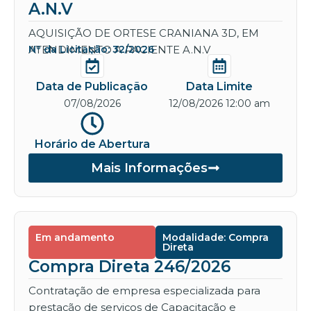
A.N.V
AQUISIÇÃO DE ORTESE CRANIANA 3D, EM
ATENDIMENTO A PACIENTE A.N.V
Nº da Licitação: 32/2026
Data de Publicação
Data Limite
07/08/2026
12/08/2026 12:00 am
Horário de Abertura
Mais Informações
Em andamento
Modalidade: Compra
Direta
Compra Direta 246/2026
Contratação de empresa especializada para
prestação de serviços de Capacitação e