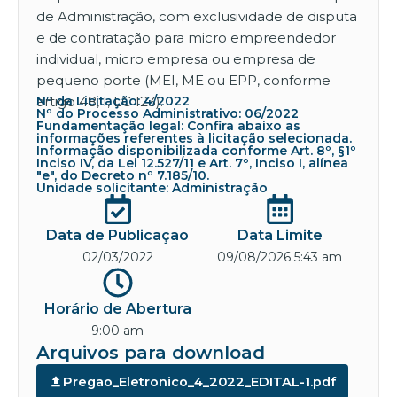
de Administração, com exclusividade de disputa
e de contratação para micro empreendedor
individual, micro empresa ou empresa de
pequeno porte (MEI, ME ou EPP, conforme
artigo 48, I, LC 123).
Nº da Licitação: 4/2022
Nº do Processo Administrativo: 06/2022
Fundamentação legal: Confira abaixo as
informações referentes à licitação selecionada.
Informação disponibilizada conforme Art. 8º, §1º
Inciso IV, da Lei 12.527/11 e Art. 7º, Inciso I, alínea
"e", do Decreto nº 7.185/10.
Unidade solicitante: Administração
Data de Publicação
Data Limite
02/03/2022
09/08/2026 5:43 am
Horário de Abertura
9:00 am
Arquivos para download
Pregao_Eletronico_4_2022_EDITAL-1.pdf