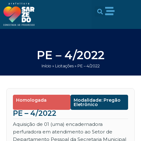
Ir
conteúdo
para
o
conteúdo
PE – 4/2022
Início
»
Licitações
»
PE – 4/2022
Homologada
Modalidade: Pregão
Eletrônico
PE – 4/2022
Aquisição de 01 (uma) encadernadora
perfuradora em atendimento ao Setor de
Departamento Pessoal da Secretaria Municipal