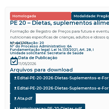
Homologada
Modalidade: Pregão
PE 20 – Dietas, suplementos alime
Formação de Registro de Preços para futura e eventua
nutricionais especificas de crianças, adultos e idoso
e/ou EPPs.
Nº da Licitação: 20
Nº do Processo Administrativo: 64
Fundamentação legal: Lei 14.133/2021, Art. 28, I
Unidade solicitante: Secretaria de Saúde
Data de Publicação
11/05/2026
Arquivos para download
Edital-PE-20-2026-Dietas-Suplementos-e-Fo
Edital-PE-20-2026-Dietas-Suplementos-e-For
Ata.pdf
Homologacao-PE-20-Dietas.pdf