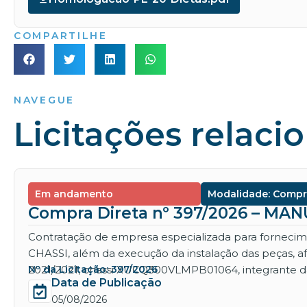
COMPARTILHE
NAVEGUE
Licitações relaci
Em andamento
Modalidade: Compr
Compra Direta nº 397/2026 – M
Contratação de empresa especializada para for
CHASSI, além da execução da instalação das peças, 
2021/2021, chassi XUCQ300VLMPB01064, integrante da
Nº da Licitação: 397/2026
Data de Publicação
05/08/2026