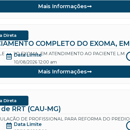
Mais Informações
a Direta
IAMENTO COMPLETO DO EXOMA, EM 
ETO DO EXOMA, EM ATENDIMENTO AO PACIENTE L.M
Data Limite
10/08/2026 12:00 am
Mais Informações
a Direta
a de RRT (CAU-MG)
CULAÇÃO DE PROFISSIONAL PARA REFORMA DO PREDIO
Data Limite