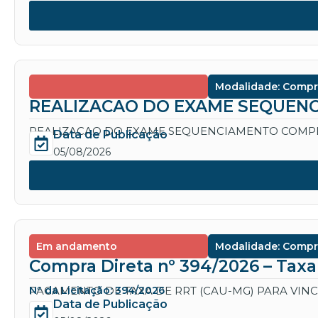
Modalidade: Compr
REALIZACAO DO EXAME SEQUENC
REALIZACAO DO EXAME SEQUENCIAMENTO COMPL
Data de Publicação
05/08/2026
Em andamento
Modalidade: Compr
Compra Direta nº 394/2026 – Tax
PAGAMENTO DE TAXA DE RRT (CAU-MG) PARA VIN
Nº da Licitação: 394/2026
Data de Publicação