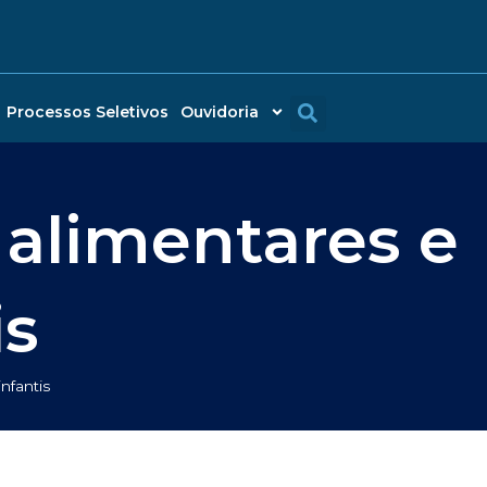
Processos Seletivos
Ouvidoria
 alimentares e
is
nfantis