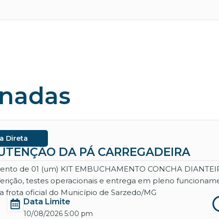
onadas
a Direta
ANUTENÇÃO DA PÁ CARREGADEIRA
necimento de 01 (um) KIT EMBUCHAMENTO CONCHA DIANT
aferição, testes operacionais e entrega em pleno funcio
 frota oficial do Município de Sarzedo/MG
Data Limite
10/08/2026 5:00 pm