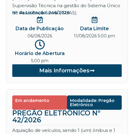
Supervisão Técnica na gestão do Sistema Único
de Assistência Social ( SUAS);
Nº da Licitação: 246/2026
Data de Publicação
Data Limite
06/08/2026
11/08/2026 5:00 pm
Horário de Abertura
5:00 pm
Mais Informações
Em andamento
Modalidade: Pregão
Eletrônico
PREGÃO ELETRÔNICO Nº
42/2026
Aquisição de veículos, sendo 1 (um) ônibus e 1