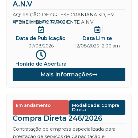
A.N.V
AQUISIÇÃO DE ORTESE CRANIANA 3D, EM
ATENDIMENTO A PACIENTE A.N.V
Nº da Licitação: 32/2026
Data de Publicação
Data Limite
07/08/2026
12/08/2026 12:00 am
Horário de Abertura
Mais Informações
Em andamento
Modalidade: Compra
Direta
Compra Direta 246/2026
Contratação de empresa especializada para
prestação de serviços de Capacitação e