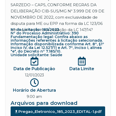
SARZEDO – CAPS, CONFORME REGRAS DA
DELIBERAÇÃO CIB-SUS/MG Nº 3.999 DE 09 DE
NOVEMBRO DE 2022, com exclusividade de
disputa para ME ou EPP na forma da LC 123/06
bem como na nova redação da LC 147/14?
Nº da Licitação: 185/2023
Nº do Processo Administrativo: 390
Fundamentação legal: Confira abaixo as
informações referentes à licitação selecionada.
Informação disponibilizada conforme Art. 8º, §1º
Inciso IV, da Lei 12.527/11 e Art. 7º, Inciso I, alínea
"e", do Decreto nº 7.185/10.
Unidade solicitante: Saúde
Data de Publicação
Data Limite
12/01/2023
Horário de Abertura
9:00 am
Arquivos para download
Pregao_Eletronico_185_2023_EDITAL-1.pdf