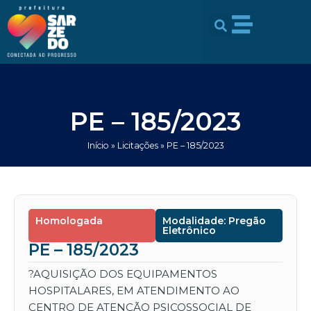
Ir
conteúdo
para
o
conteúdo
PE – 185/2023
Início
»
Licitações
»
PE – 185/2023
Homologada
Modalidade: Pregão
Eletrônico
PE – 185/2023
?AQUISIÇÃO DOS EQUIPAMENTOS
HOSPITALARES, EM ATENDIMENTO AO
CENTRO DE ATENÇÃO PSICOSSOCIAL DE