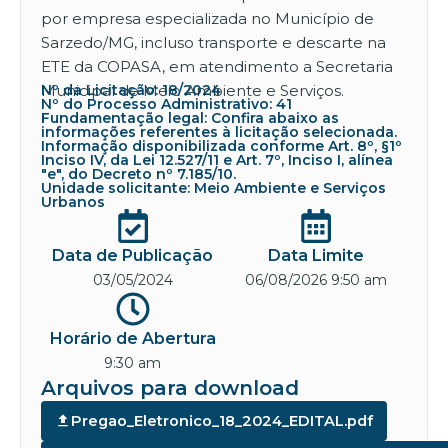
por empresa especializada no Município de
Sarzedo/MG, incluso transporte e descarte na
ETE da COPASA, em atendimento a Secretaria
Municipal de Meio Ambiente e Serviços.
Nº da Licitação: 18/2024
Nº do Processo Administrativo: 41
Fundamentação legal: Confira abaixo as
informações referentes à licitação selecionada.
Informação disponibilizada conforme Art. 8º, §1º
Inciso IV, da Lei 12.527/11 e Art. 7º, Inciso I, alínea
"e", do Decreto nº 7.185/10.
Unidade solicitante: Meio Ambiente e Serviços
Urbanos
Data de Publicação
Data Limite
03/05/2024
06/08/2026 9:50 am
Horário de Abertura
9:30 am
Arquivos para download
Pregao_Eletronico_18_2024_EDITAL.pdf