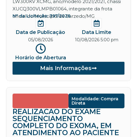
LW300KV XCMG, ano/modelo 2021/2021, chassi
XUCQ300VLMPB01064, integrante da frota
oficial do Município de Sarzedo/MG
Nº da Licitação: 397/2026
Data de Publicação
Data Limite
05/08/2026
10/08/2026 5:00 pm
Horário de Abertura
Mais Informações
Modalidade: Compra
Direta
REALIZACAO DO EXAME
SEQUENCIAMENTO
COMPLETO DO EXOMA, EM
ATENDIMENTO AO PACIENTE