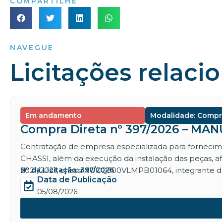
COMPARTILHE
NAVEGUE
Licitações relaci
Em andamento
Modalidade: Compr
Compra Direta nº 397/2026 – M
Contratação de empresa especializada para for
CHASSI, além da execução da instalação das peças, 
2021/2021, chassi XUCQ300VLMPB01064, integrante da
Nº da Licitação: 397/2026
Data de Publicação
05/08/2026