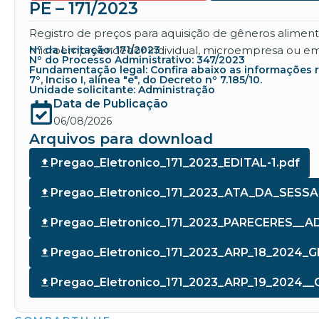
PE – 171/2023
Registro de preços para aquisição de gêneros alime
microempreendedor individual, microempresa ou empres
Nº da Licitação: 171/2023
Nº do Processo Administrativo: 347/2023
Fundamentação legal: Confira abaixo as informações refe
7º, Inciso I, alínea "e", do Decreto nº 7.185/10.
Unidade solicitante: Administração
Data de Publicação
06/08/2026
Arquivos para download
Pregao_Eletronico_171_2023_EDITAL-1.pdf
Pregao_Eletronico_171_2023_ATA_DA_SESSA
Pregao_Eletronico_171_2023_PARECERES_
Pregao_Eletronico_171_2023_ARP_18_2024_
Pregao_Eletronico_171_2023_ARP_19_2024