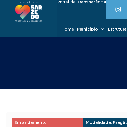
I
Portal da Transparência
Ir
conteúdo
n
para
s
o
t
conteúdo
a
Home
Município
Estrutura
g
r
a
m
Em andamento
Modalidade: Pregão