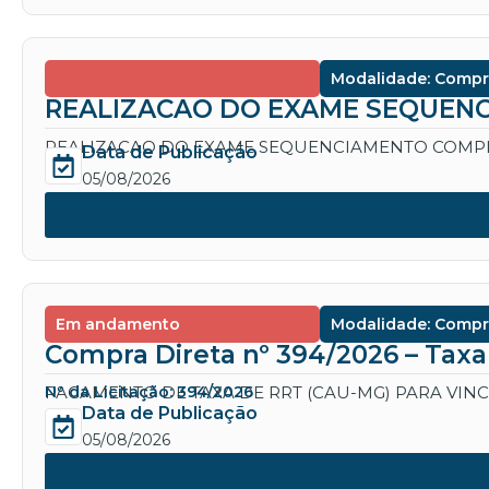
Modalidade: Compr
REALIZACAO DO EXAME SEQUENC
REALIZACAO DO EXAME SEQUENCIAMENTO COMPL
Data de Publicação
05/08/2026
Em andamento
Modalidade: Compr
Compra Direta nº 394/2026 – Tax
PAGAMENTO DE TAXA DE RRT (CAU-MG) PARA VIN
Nº da Licitação: 394/2026
Data de Publicação
05/08/2026