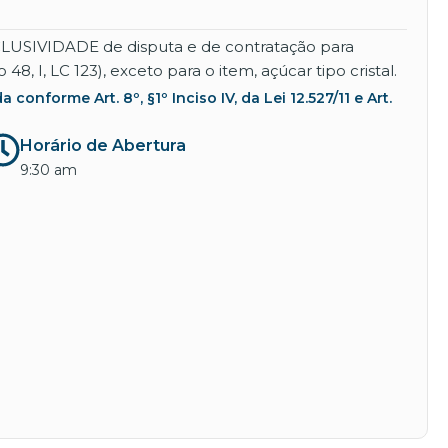
XCLUSIVIDADE de disputa e de contratação para
, LC 123), exceto para o item, açúcar tipo cristal.
nforme Art. 8º, §1º Inciso IV, da Lei 12.527/11 e Art.
Horário de Abertura
9:30 am