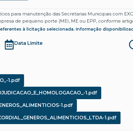
ntícios para manutenção das Secretarias Municipais com E
a de pequeno porte (MEI, ME ou EPP, conforme artigo 48, I
rentes à licitação selecionada. Informação disponibilizada co
Data Limite
O_-1.pdf
_ADJUDICACAO_E_HOMOLOGACAO_-1.pdf
GENEROS_ALIMENTICIOS-1.pdf
__CORDIAL_GENEROS_ALIMENTICIOS_LTDA-1.pdf