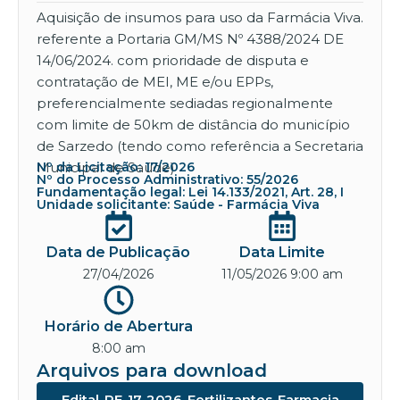
Aquisição de insumos para uso da Farmácia Viva.
referente a Portaria GM/MS Nº 4388/2024 DE
14/06/2024. com prioridade de disputa e
contratação de MEI, ME e/ou EPPs,
preferencialmente sediadas regionalmente
com limite de 50km de distância do município
de Sarzedo (tendo como referência a Secretaria
Municipal de Saúde)
Nº da Licitação: 17/2026
Nº do Processo Administrativo: 55/2026
Fundamentação legal: Lei 14.133/2021, Art. 28, I
Unidade solicitante: Saúde - Farmácia Viva
Data de Publicação
Data Limite
27/04/2026
11/05/2026 9:00 am
Horário de Abertura
8:00 am
Arquivos para download