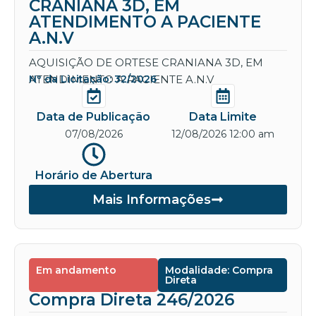
CRANIANA 3D, EM
ATENDIMENTO A PACIENTE
A.N.V
AQUISIÇÃO DE ORTESE CRANIANA 3D, EM
ATENDIMENTO A PACIENTE A.N.V
Nº da Licitação: 32/2026
Data de Publicação
Data Limite
07/08/2026
12/08/2026 12:00 am
Horário de Abertura
Mais Informações
Em andamento
Modalidade: Compra
Direta
Compra Direta 246/2026