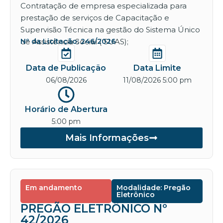
Contratação de empresa especializada para
prestação de serviços de Capacitação e
Supervisão Técnica na gestão do Sistema Único
de Assistência Social ( SUAS);
Nº da Licitação: 246/2026
Data de Publicação
Data Limite
06/08/2026
11/08/2026 5:00 pm
Horário de Abertura
5:00 pm
Mais Informações
Em andamento
Modalidade: Pregão
Eletrônico
PREGÃO ELETRÔNICO Nº
42/2026