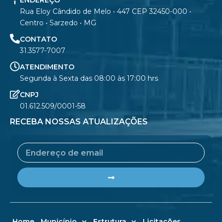
ENDEREÇO
Rua Eloy Cândido de Melo • 447 CEP 32450-000 •
Centro • Sarzedo • MG
CONTATO
31.3577-7007
ATENDIMENTO
Segunda à Sexta das 08:00 às 17:00 hrs
CNPJ
01.612.509/0001-58
RECEBA NOSSAS ATUALIZAÇÕES
Email
Submit
Home
Município
Estrutura
Licitações