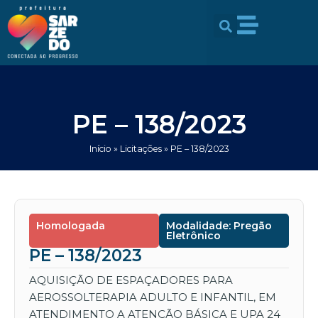
Ir
conteúdo
para
o
conteúdo
PE – 138/2023
Início
»
Licitações
»
PE – 138/2023
Homologada
Modalidade: Pregão
Eletrônico
PE – 138/2023
AQUISIÇÃO DE ESPAÇADORES PARA
AEROSSOLTERAPIA ADULTO E INFANTIL, EM
ATENDIMENTO A ATENÇÃO BÁSICA E UPA 24