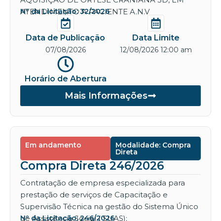
ATENDIMENTO A PACIENTE A.N.V
Nº da Licitação: 32/2026
Data de Publicação
Data Limite
07/08/2026
12/08/2026 12:00 am
Horário de Abertura
Mais Informações
Em andamento
Modalidade: Compra
Direta
Compra Direta 246/2026
Contratação de empresa especializada para
prestação de serviços de Capacitação e
Supervisão Técnica na gestão do Sistema Único
de Assistência Social ( SUAS);
Nº da Licitação: 246/2026