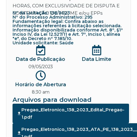
HORAS, COM EXCLUSIVIDADE DE DISPUTA E
CONTRATAÇÃO DE MEI, ME e/ou EPPs
Nº da Licitação: 138/2023
Nº do Processo Administrativo: 295
Fundamentação legal: Confira abaixo as
informações referentes à licitação selecionada.
Informação disponibilizada conforme Art. 8º, §1º
Inciso IV, da Lei 12.527/11 e Art. 7º, Inciso I, alínea
"e", do Decreto nº 7.185/10.
Unidade solicitante: Saúde
Data de Publicação
Data Limite
09/05/2023
Horário de Abertura
8:30 am
Arquivos para download
Pregao_Eletronico_138_2023_Edital_Pregao-
1.pdf
Pregao_Eletronico_138_2023_ATA_PE_138_2023
1.pdf