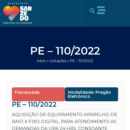
Ir
conteúdo
para
o
conteúdo
PE – 110/2022
Início
»
Licitações
»
PE – 110/2022
Fracassada
Modalidade: Pregão
Eletrônico
PE – 110/2022
AQUISIÇÃO DE EQUIPAMENTO APARELHO DE
RAIO X FIXO DIGITAL, PARA ATENDIMENTO AS
DEMANDAS DA UPA 24 HRS, CONSOANTE