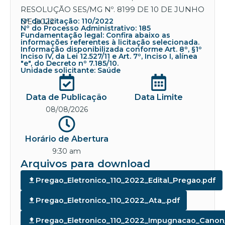
RESOLUÇÃO SES/MG Nº. 8199 DE 10 DE JUNHO
DE 2.022
Nº da Licitação: 110/2022
Nº do Processo Administrativo: 185
Fundamentação legal: Confira abaixo as
informações referentes à licitação selecionada.
Informação disponibilizada conforme Art. 8º, §1º
Inciso IV, da Lei 12.527/11 e Art. 7º, Inciso I, alínea
"e", do Decreto nº 7.185/10.
Unidade solicitante: Saúde
Data de Publicação
Data Limite
08/08/2026
Horário de Abertura
9:30 am
Arquivos para download
Pregao_Eletronico_110_2022_Edital_Pregao.pdf
Pregao_Eletronico_110_2022_Ata_.pdf
Pregao_Eletronico_110_2022_Impugnacao_Canon