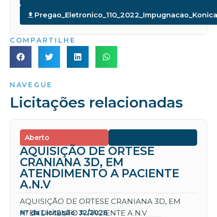
Pregao_Eletronico_110_2022_Impugnacao_Konica
COMPARTILHE
NAVEGUE
Licitações relacionadas
Aberto
AQUISIÇÃO DE ORTESE
CRANIANA 3D, EM
ATENDIMENTO A PACIENTE
A.N.V
AQUISIÇÃO DE ORTESE CRANIANA 3D, EM
ATENDIMENTO A PACIENTE A.N.V
Nº da Licitação: 32/2026