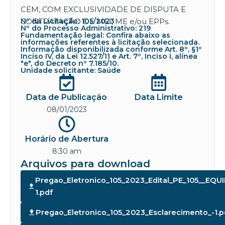
CEM, COM EXCLUSIVIDADE DE DISPUTA E
CONTRATAÇÃO DE MEI, ME e/ou EPPs.
Nº da Licitação: 105/2023
Nº do Processo Administrativo: 219
Fundamentação legal: Confira abaixo as
informações referentes à licitação selecionada.
Informação disponibilizada conforme Art. 8º, §1º
Inciso IV, da Lei 12.527/11 e Art. 7º, Inciso I, alínea
"e", do Decreto nº 7.185/10.
Unidade solicitante: Saúde
Data de Publicação
Data Limite
08/01/2023
Horário de Abertura
8:30 am
Arquivos para download
Pregao_Eletronico_105_2023_Edital_PE_105__EQ
1.pdf
Pregao_Eletronico_105_2023_Esclarecimento_-1.p