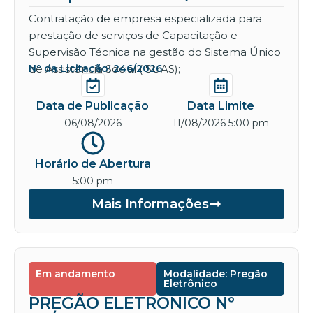
Contratação de empresa especializada para
prestação de serviços de Capacitação e
Supervisão Técnica na gestão do Sistema Único
de Assistência Social ( SUAS);
Nº da Licitação: 246/2026
Data de Publicação
Data Limite
06/08/2026
11/08/2026 5:00 pm
Horário de Abertura
5:00 pm
Mais Informações
Em andamento
Modalidade: Pregão
Eletrônico
PREGÃO ELETRÔNICO Nº