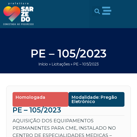
Ir
conteúdo
para
o
conteúdo
PE – 105/2023
Início
»
Licitações
»
PE – 105/2023
Homologada
Modalidade: Pregão
Eletrônico
PE – 105/2023
AQUISIÇÃO DOS EQUIPAMENTOS
PERMANENTES PARA CME, INSTALADO NO
CENTRO DE ESPECIALIDADES MEDICAS –