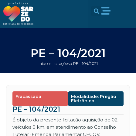
Ir
conteúdo
para
o
conteúdo
PE – 104/2021
Início
»
Licitações
»
PE – 104/2021
Fracassada
Modalidade: Pregão
Eletrônico
PE – 104/2021
É objeto da presente licitação aquisição de 02
veículos 0 km, em atendimento ao Conselho
Tutelar (Emenda Parlamentar CEGOV,