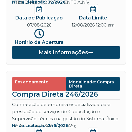
ATENDIMENTO A PACIENTE A.N.V
Nº da Licitação: 32/2026
Data de Publicação
Data Limite
07/08/2026
12/08/2026 12:00 am
Horário de Abertura
Mais Informações
Em andamento
Modalidade: Compra
Direta
Compra Direta 246/2026
Contratação de empresa especializada para
prestação de serviços de Capacitação e
Supervisão Técnica na gestão do Sistema Único
de Assistência Social ( SUAS);
Nº da Licitação: 246/2026