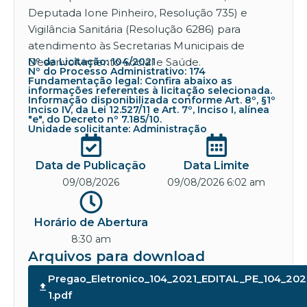
Deputada Ione Pinheiro, Resolução 735) e
Vigilância Sanitária (Resolução 6286) para
atendimento às Secretarias Municipais de
Desenvolvimento Social e Saúde.
Nº da Licitação: 104/2021
Nº do Processo Administrativo: 174
Fundamentação legal: Confira abaixo as
informações referentes à licitação selecionada.
Informação disponibilizada conforme Art. 8º, §1º
Inciso IV, da Lei 12.527/11 e Art. 7º, Inciso I, alínea
"e", do Decreto nº 7.185/10.
Unidade solicitante: Administração
Data de Publicação
Data Limite
09/08/2026
09/08/2026 6:02 am
Horário de Abertura
8:30 am
Arquivos para download
Pregao_Eletronico_104_2021_EDITAL_PE_104_202
1.pdf