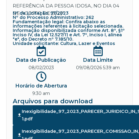
REFERÊNCIA DA PESSOA IDOSA, NO DIA 04
DE AGOSTO DE 2023″.
Nº da Licitação: 97/2023
Nº do Processo Administrativo: 262
Fundamentação legal: Confira abaixo as
informações referentes à licitação selecionada.
Informação disponibilizada conforme Art. 8º, §1º
Inciso IV, da Lei 12.527/11 e Art. 7º, Inciso I, alínea
"e", do Decreto nº 7.185/10.
Unidade solicitante: Cultura, Lazer e Eventos
Data de Publicação
Data Limite
08/02/2023
09/08/2026 5:39 am
Horário de Abertura
9:30 am
Arquivos para download
Inexigibilidade_97_2023_PARECER_JURIDICO_IN_
1.pdf
Inexigibilidade_97_2023_PARECER_COMISSAO_IN
1.pdf