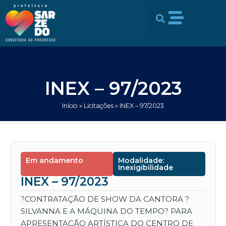
Ir
conteúdo
para
o
conteúdo
INEX – 97/2023
Início
»
Licitações
»
INEX – 97/2023
Em andamento
Modalidade:
Inexigibilidade
INEX – 97/2023
?CONTRATAÇÃO DE SHOW DA CANTORA ?
SILVANNA E A MÁQUINA DO TEMPO? PARA
APRESENTAÇÃO ARTÍSTICA DO CENTRO DE