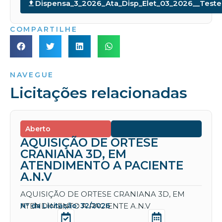
Dispensa_3_2026_Ata_Disp_Elet_03_2026__Teste
COMPARTILHE
NAVEGUE
Licitações relacionadas
Aberto
AQUISIÇÃO DE ORTESE
CRANIANA 3D, EM
ATENDIMENTO A PACIENTE
A.N.V
AQUISIÇÃO DE ORTESE CRANIANA 3D, EM
ATENDIMENTO A PACIENTE A.N.V
Nº da Licitação: 32/2026