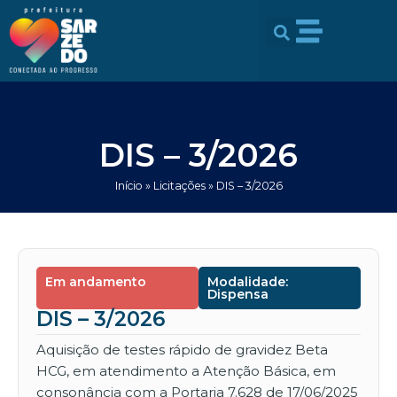
Ir
conteúdo
para
o
conteúdo
DIS – 3/2026
Início
»
Licitações
»
DIS – 3/2026
Em andamento
Modalidade:
Dispensa
DIS – 3/2026
Aquisição de testes rápido de gravidez Beta
HCG, em atendimento a Atenção Básica, em
consonância com a Portaria 7.628 de 17/06/2025