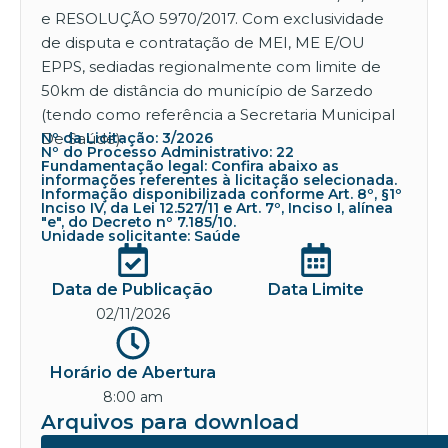
e RESOLUÇÃO 5970/2017. Com exclusividade
de disputa e contratação de MEI, ME E/OU
EPPS, sediadas regionalmente com limite de
50km de distância do município de Sarzedo
(tendo como referência a Secretaria Municipal
De Saúde).
Nº da Licitação: 3/2026
Nº do Processo Administrativo: 22
Fundamentação legal: Confira abaixo as
informações referentes à licitação selecionada.
Informação disponibilizada conforme Art. 8º, §1º
Inciso IV, da Lei 12.527/11 e Art. 7º, Inciso I, alínea
"e", do Decreto nº 7.185/10.
Unidade solicitante: Saúde
Data de Publicação
Data Limite
02/11/2026
Horário de Abertura
8:00 am
Arquivos para download