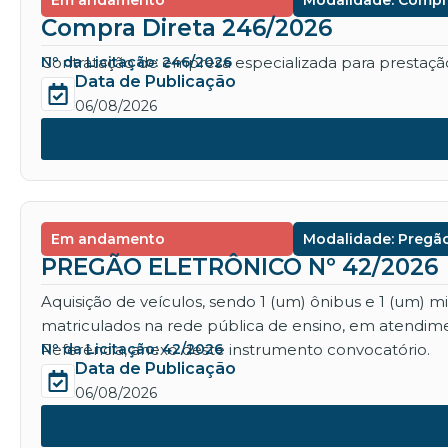
Em andamento
Modalidade: Compr
Compra Direta 246/2026
Contratação de empresa especializada para prestação 
Nº da Licitação: 246/2026
Data de Publicação
06/08/2026
Em andamento
Modalidade: Pregão
PREGÃO ELETRÔNICO Nº 42/2026
Aquisição de veículos, sendo 1 (um) ônibus e 1 (um) 
matriculados na rede pública de ensino, em atendime
Referência, anexo deste instrumento convocatório.
Nº da Licitação: 42/2026
Data de Publicação
06/08/2026