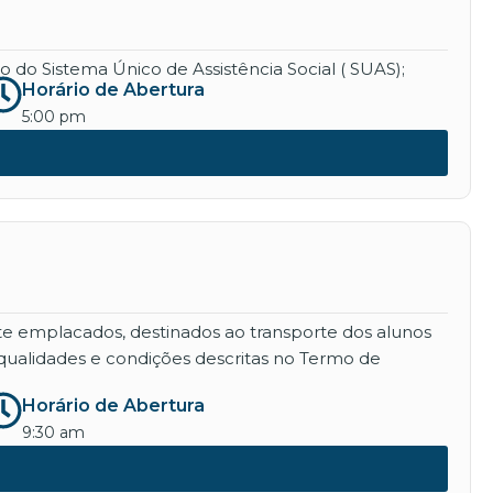
 do Sistema Único de Assistência Social ( SUAS);
Horário de Abertura
5:00 pm
nte emplacados, destinados ao transporte dos alunos
qualidades e condições descritas no Termo de
Horário de Abertura
9:30 am