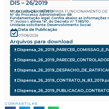
DIS – 26/2019
“ALUGUEL DE IMÓVEL PARA FUNCIONAMENTO DE 
Nº da Licitação: 26/2019
Nº do Processo Administrativo: 68
Fundamentação legal: Confira abaixo as informações refe
7º, Inciso I, alínea "e", do Decreto nº 7.185/10.
Unidade solicitante: Desenvolvimento Social
Data de Publicação
07/08/2026
Arquivos para download
Dispensa_26_2019_PARECER_COMISSAO_E_P
Dispensa_26_2019_PARECER_CONTROLADORI
Dispensa_26_2019_DESPACHO_DE_RATIFICA
Dispensa_26_2019_CONTRATO_N_83_2019.p
Dispensa_26_2019_PUBLICACAO_CONTRATO_
COMPARTILHE