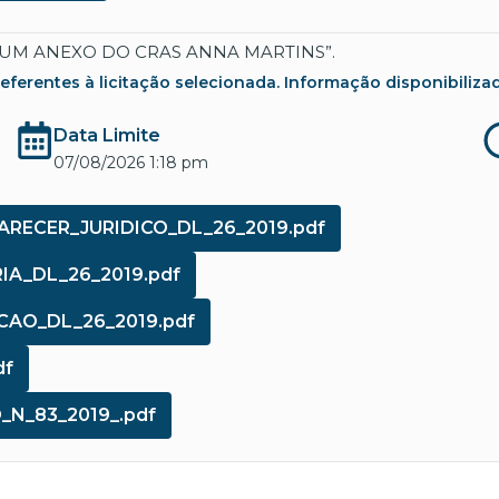
UM ANEXO DO CRAS ANNA MARTINS”.
rentes à licitação selecionada. Informação disponibilizada co
Data Limite
07/08/2026 1:18 pm
ARECER_JURIDICO_DL_26_2019.pdf
A_DL_26_2019.pdf
CAO_DL_26_2019.pdf
df
N_83_2019_.pdf