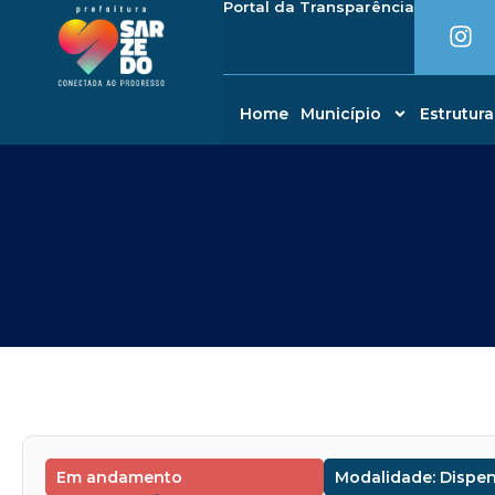
I
Portal da Transparência
Ir
conteúdo
n
para
s
o
t
conteúdo
a
Home
Município
Estrutura
g
r
a
m
Em andamento
Modalidade: Dispe