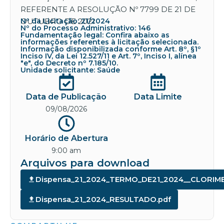
REFERENTE A RESOLUÇÃO Nº 7799 DE 21 DE
OUTUBRO DE 2021
Nº da Licitação: 21/2024
Nº do Processo Administrativo: 146
Fundamentação legal: Confira abaixo as
informações referentes à licitação selecionada.
Informação disponibilizada conforme Art. 8º, §1º
Inciso IV, da Lei 12.527/11 e Art. 7º, Inciso I, alínea
"e", do Decreto nº 7.185/10.
Unidade solicitante: Saúde
Data de Publicação
Data Limite
09/08/2026
Horário de Abertura
9:00 am
Arquivos para download
Dispensa_21_2024_TERMO_DE21_2024__CLORIM
Dispensa_21_2024_RESULTADO.pdf