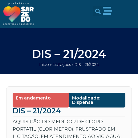
Ir
conteúdo
para
o
conteúdo
DIS – 21/2024
Início
»
Licitações
»
DIS – 21/2024
Em andamento
Modalidade:
Dispensa
DIS – 21/2024
AQUISIÇÃO DO MEDIDOR DE CLORO
PORTATIL (CLORIMETRO), FRUSTRADO EM
LICITAÇÃO, EM ATENDIMENTO AO VIGIAGUA,