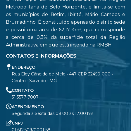
Metropolitana de Belo Horizonte, e limita-se com
os municípios de Betim, Ibirité, Mário Campos e
Brumadinho. É constituído apenas do distrito sede
e possui uma área de 62,17 Km², que corresponde
a cerca de 0,3% da superfície total da Região
Administrativa em que está inserido na RMBH.
CONTATOS E INFORMAÇÕES
ENDEREÇO
Rua Eloy Cândido de Melo • 447 CEP 32450-000 •
Centro • Sarzedo • MG
CONTATO
31.3577-7007
ATENDIMENTO
Segunda à Sexta das 08:00 às 17:00 hrs
CNPJ
01.612.509/0001-58