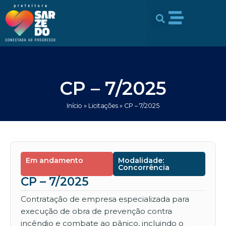
Ir
conteúdo
para
o
conteúdo
CP – 7/2025
Início
»
Licitações
»
CP – 7/2025
Em andamento
Modalidade:
Concorrência
CP – 7/2025
Contratação de empresa especializada para
execução de obra de prevenção contra
incêndio e combate ao pânico, incluindo o