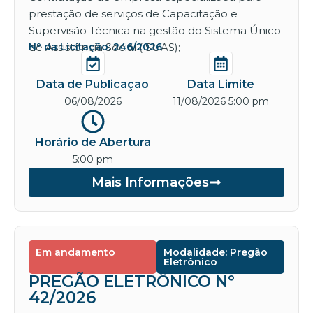
prestação de serviços de Capacitação e
Supervisão Técnica na gestão do Sistema Único
de Assistência Social ( SUAS);
Nº da Licitação: 246/2026
Data de Publicação
Data Limite
06/08/2026
11/08/2026 5:00 pm
Horário de Abertura
5:00 pm
Mais Informações
Em andamento
Modalidade: Pregão
Eletrônico
PREGÃO ELETRÔNICO Nº
42/2026