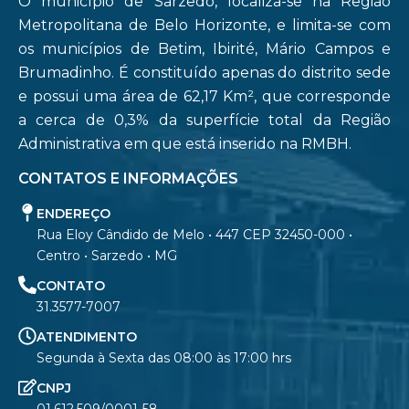
O município de Sarzedo, localiza-se na Região
Metropolitana de Belo Horizonte, e limita-se com
os municípios de Betim, Ibirité, Mário Campos e
Brumadinho. É constituído apenas do distrito sede
e possui uma área de 62,17 Km², que corresponde
a cerca de 0,3% da superfície total da Região
Administrativa em que está inserido na RMBH.
CONTATOS E INFORMAÇÕES
ENDEREÇO
Rua Eloy Cândido de Melo • 447 CEP 32450-000 •
Centro • Sarzedo • MG
CONTATO
31.3577-7007
ATENDIMENTO
Segunda à Sexta das 08:00 às 17:00 hrs
CNPJ