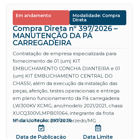
Em andamento
Modalidade: Compra
Direta
Compra Direta nº 397/2026 –
MANUTENÇÃO DA PÁ
CARREGADEIRA
Contratação de empresa especializada para
fornecimento de 01 (um) KIT
EMBUCHAMENTO CONCHA DIANTEIRA e 01
(um) KIT EMBUCHAMENTO CENTRAL DO
CHASSI, além da execução da instalação das
peças, aferição, testes operacionais e entrega
em pleno funcionamento da Pá carregadeira
LW300KV XCMG, ano/modelo 2021/2021, chassi
XUCQ300VLMPB01064, integrante da frota
oficial do Município de Sarzedo/MG
Nº da Licitação: 397/2026
Data de Publicação
Data Limite