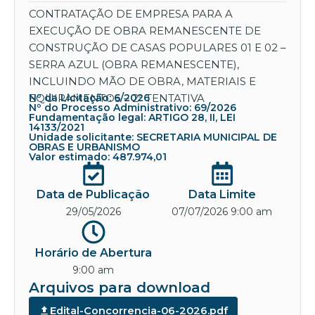
CONTRATAÇÃO DE EMPRESA PARA A
EXECUÇÃO DE OBRA REMANESCENTE DE
CONSTRUÇÃO DE CASAS POPULARES 01 E 02 –
SERRA AZUL (OBRA REMANESCENTE),
INCLUINDO MÃO DE OBRA, MATERIAIS E
EQUIPAMENTOS – 2ª TENTATIVA
Nº da Licitação: 6/2026
Nº do Processo Administrativo: 69/2026
Fundamentação legal: ARTIGO 28, II, LEI
14133/2021
Unidade solicitante: SECRETARIA MUNICIPAL DE
OBRAS E URBANISMO
Valor estimado: 487.974,01
Data de Publicação
Data Limite
29/05/2026
07/07/2026 9:00 am
Horário de Abertura
9:00 am
Arquivos para download
Edital-Concorrencia-06-2026.pdf