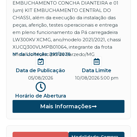
EMBUCHAMENTO CONCHA DIANTEIRA e 01
(um) KIT EMBUCHAMENTO CENTRAL DO
CHASSI, além da execução da instalação das
peças, aferição, testes operacionais e entrega
em pleno funcionamento da Pá carregadeira
LW300KV XCMG, ano/modelo 2021/2021, chassi
XUCQ300VLMPB01064, integrante da frota
oficial do Município de Sarzedo/MG
Nº da Licitação: 397/2026
Data de Publicação
Data Limite
05/08/2026
10/08/2026 5:00 pm
Horário de Abertura
Mais Informações