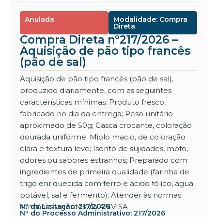
Anulada
Modalidade: Compra
Direta
Compra Direta nº217/2026 –
Aquisição de pão tipo francês
(pão de sal)
Aquisição de pão tipo francês (pão de sal),
produzido diariamente, com as seguintes
características mínimas: Produto fresco,
fabricado no dia da entrega; Peso unitário
aproximado de 50g; Casca crocante, coloração
dourada uniforme; Miolo macio, de coloração
clara e textura leve; Isento de sujidades, mofo,
odores ou sabores estranhos; Preparado com
ingredientes de primeira qualidade (farinha de
trigo enriquecida com ferro e ácido fólico, água
potável, sal e fermento); Atender às normas
sanitárias vigentes da ANVISA.
Nº da Licitação: 217/2026
Nº do Processo Administrativo: 217/2026