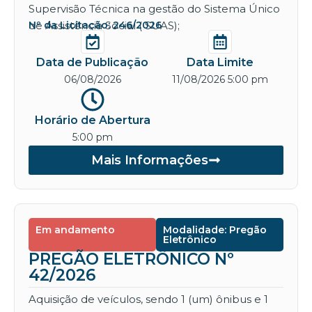
Supervisão Técnica na gestão do Sistema Único
de Assistência Social ( SUAS);
Nº da Licitação: 246/2026
Data de Publicação
Data Limite
06/08/2026
11/08/2026 5:00 pm
Horário de Abertura
5:00 pm
Mais Informações
Em andamento
Modalidade: Pregão
Eletrônico
PREGÃO ELETRÔNICO Nº
42/2026
Aquisição de veículos, sendo 1 (um) ônibus e 1