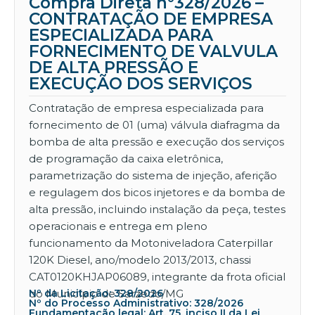
Compra Direta n°328/2026 –
CONTRATAÇÃO DE EMPRESA
ESPECIALIZADA PARA
FORNECIMENTO DE VALVULA
DE ALTA PRESSÃO E
EXECUÇÃO DOS SERVIÇOS
Contratação de empresa especializada para
fornecimento de 01 (uma) válvula diafragma da
bomba de alta pressão e execução dos serviços
de programação da caixa eletrônica,
parametrização do sistema de injeção, aferição
e regulagem dos bicos injetores e da bomba de
alta pressão, incluindo instalação da peça, testes
operacionais e entrega em pleno
funcionamento da Motoniveladora Caterpillar
120K Diesel, ano/modelo 2013/2013, chassi
CAT0120KHJAP06089, integrante da frota oficial
do Município de Sarzedo/MG
Nº da Licitação: 328/2026
Nº do Processo Administrativo: 328/2026
Fundamentação legal: Art. 75, inciso II da Lei