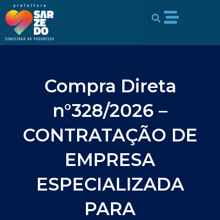
Ir
conteúdo
para
o
conteúdo
Compra Direta
n°328/2026 –
CONTRATAÇÃO DE
EMPRESA
ESPECIALIZADA
PARA