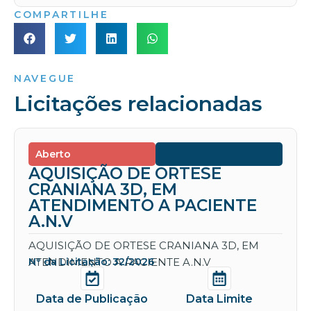
COMPARTILHE
NAVEGUE
Licitações relacionadas
Aberto
AQUISIÇÃO DE ORTESE
CRANIANA 3D, EM
ATENDIMENTO A PACIENTE
A.N.V
AQUISIÇÃO DE ORTESE CRANIANA 3D, EM
ATENDIMENTO A PACIENTE A.N.V
Nº da Licitação: 32/2026
Data de Publicação
Data Limite