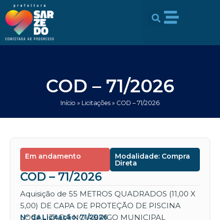
Ir
conteúdo
para
o
conteúdo
COD – 71/2026
Início
»
Licitações
»
COD – 71/2026
Em andamento
Modalidade: Compra
Direta
COD – 71/2026
Aquisição de 55 METROS QUADRADOS (11,00 X
5,00) DE CAPA DE PROTEÇÃO DE PISCINA
LOCALIZADA NO ABRIGO MUNICIPAL
Nº da Licitação: 71/2026