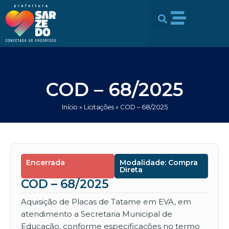
Ir
conteúdo
para
o
conteúdo
COD – 68/2025
Início
»
Licitações
»
COD – 68/2025
Encerrada
Modalidade: Compra
Direta
COD – 68/2025
Aquisição de Placas de Tatame em EVA, em
atendimento a Secretaria Municipal de
Educação, conforme especificações no termo