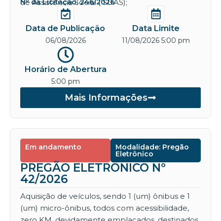
de Assistência Social ( SUAS);
Nº da Licitação: 246/2026
Data de Publicação
Data Limite
06/08/2026
11/08/2026 5:00 pm
Horário de Abertura
5:00 pm
Mais Informações
Em andamento
Modalidade: Pregão
Eletrônico
PREGÃO ELETRÔNICO Nº
42/2026
Aquisição de veículos, sendo 1 (um) ônibus e 1
(um) micro-ônibus, todos com acessibilidade,
zero KM, devidamente emplacados, destinados