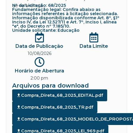
de referência.
Nº da Licitação: 68/2025
Fundamentação legal: Confira abaixo as
informações referentes à licitação selecionada.
Informação disponibilizada conforme Art. 8º, §1º
Inciso IV, da Lei 12.527/11 e Art. 7º, Inciso I, alínea
"e", do Decreto nº 7.185/10.
Unidade solicitante: Educação
Data de Publicação
Data Limite
10/08/2026
Horário de Abertura
2:00 pm
Arquivos para download
Compra_Direta_68_2025_EDITAL.pdf
Compra_Direta_68_2025_TR.pdf
Compra_Direta_68_2025_MODELO_DE_PROPOST
Compra_Direta_68_2025_LEI_969.pdf