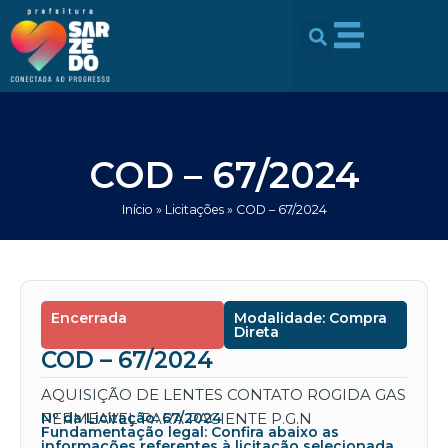
Ir
conteúdo
para
o
conteúdo
COD – 67/2024
Início
»
Licitações
»
COD – 67/2024
Encerrada
Modalidade: Compra
Direta
COD – 67/2024
AQUISIÇÃO DE LENTES CONTATO ROGIDA GAS
PERMEAVEL PARA PACIENTE P.G.N
Nº da Licitação: 67/2024
Fundamentação legal: Confira abaixo as
informações referentes à licitação selecionada.