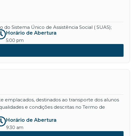
 do Sistema Único de Assistência Social ( SUAS);
Horário de Abertura
5:00 pm
nte emplacados, destinados ao transporte dos alunos
qualidades e condições descritas no Termo de
Horário de Abertura
9:30 am