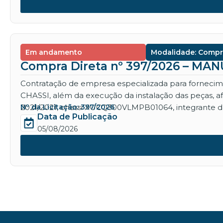
Em andamento
Modalidade: Compr
Compra Direta nº 397/2026 – M
Contratação de empresa especializada para for
CHASSI, além da execução da instalação das peças, 
2021/2021, chassi XUCQ300VLMPB01064, integrante da
Nº da Licitação: 397/2026
Data de Publicação
05/08/2026