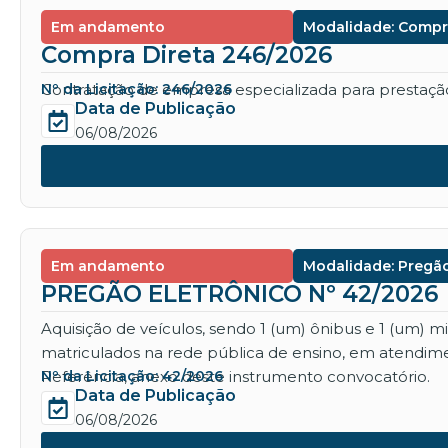
Em andamento
Modalidade: Compr
Compra Direta 246/2026
Contratação de empresa especializada para prestação 
Nº da Licitação: 246/2026
Data de Publicação
06/08/2026
Em andamento
Modalidade: Pregão
PREGÃO ELETRÔNICO Nº 42/2026
Aquisição de veículos, sendo 1 (um) ônibus e 1 (um) 
matriculados na rede pública de ensino, em atendime
Referência, anexo deste instrumento convocatório.
Nº da Licitação: 42/2026
Data de Publicação
06/08/2026