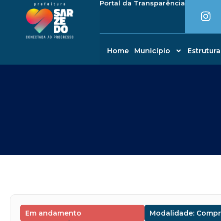
I
Portal da Transparência
Ir
conteúdo
n
para
s
o
t
conteúdo
a
Home
Município
Estrutura
g
r
a
m
Em andamento
Modalidade: Compr