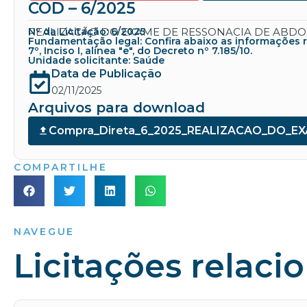
COD – 6/2025
REALIZACÃO DO EXAME DE RESSONACIA DE ABDO
Nº da Licitação: 6/2025
Fundamentação legal: Confira abaixo as informações refe
7º, Inciso I, alínea "e", do Decreto nº 7.185/10.
Unidade solicitante: Saúde
Data de Publicação
02/11/2025
Arquivos para download
Compra_Direta_6_2025_REALIZACAO_DO_
COMPARTILHE
NAVEGUE
Licitações relaci